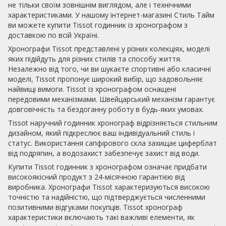
не тільки своїм зовнішнім виглядом, але і технічними
характеристиками. У нашому інтернет-магазині Стиль Тайм
ви можете купити Tissot годинник із хронографом з
доставкою по всій Україні.
Хронографи Tissot представлені у різних колекціях, моделі
яких підійдуть для різних стилів та способу життя.
Незалежно від того, чи ви шукаєте спортивні або класичні
моделі, Tissot пропонує широкий вибір, що задовольняє
найвищі вимоги. Tissot із хронографом оснащені
передовими механізмами. Швейцарський механізм гарантує
довговічність та бездоганну роботу в будь-яких умовах.
Tissot наручний годинник хронограф відрізняється стильним
дизайном, який підкреслює ваш індивідуальний стиль і
статус. Використання сапфірового скла захищає циферблат
від подряпин, а водозахист забезпечує захист від води.
Купити Tissot годинник з хронографом означає придбати
високоякісний продукт з 24-місячною гарантією від
виробника. Хронографи Tissot характеризуються високою
точністю та надійністю, що підтверджується численними
позитивними відгуками покупців. Tissot хронограф
характеристики включають такі важливі елементи, як