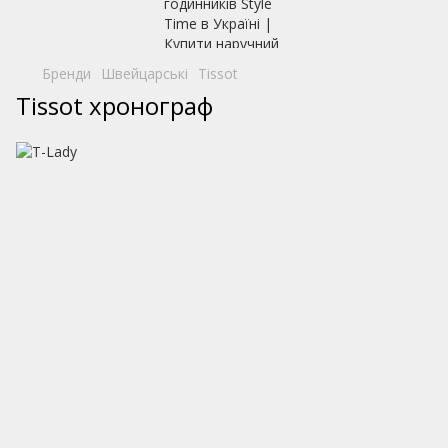
Бренди
Швейцарські
Tissot
Tissot хронограф