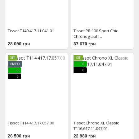
Tissot T149.417.11.041.01
Tissot PR 100 Sport Chic
Chronograph
T101.917.22.116.00
28 090 грн
37 670 грн
ХІТ
ХІТ
ВІДЕО
6
6
6
6
Tissot T114.417.17.057.00
Tissot Chrono XL Classic
T116.617.11.047.01
26 500 грн
22 980 грн