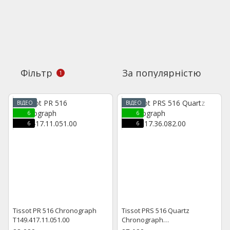
Фільтр
За популярністю
1
ВІДЕО
ВІДЕО
6
6
6
6
Tissot PR 516 Chronograph
Tissot PRS 516 Quartz
T149.417.11.051.00
Chronograph
T131.617.36.082.00