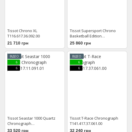
Tissot Chrono XL
Tissot Supersport Chrono
T116.617.36.092.00
Basketball Edition
T125.617.36.081.00
21 710 грн
25 860 грн
ВІДЕО
ВІДЕО
6
6
6
6
Tissot Seastar 1000 Quartz
Tissot T-Race Chronograph
Chronograph
T141.417.37.061.00
T120.417.11.091.01
33 520 грн
32 240 грн