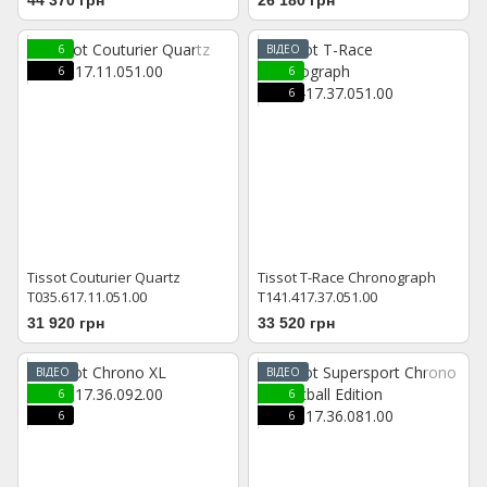
6
ВІДЕО
6
6
6
Tissot Couturier Quartz
Tissot T-Race Chronograph
T035.617.11.051.00
T141.417.37.051.00
31 920 грн
33 520 грн
ВІДЕО
ВІДЕО
6
6
6
6