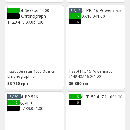
6
ВІДЕО
6
6
6
Tissot Seastar 1000 Quartz
Tissot PR516 Powermatic
Chronograph
T149.407.16.041.00
T120.417.37.051.00
36 710 грн
36 390 грн
ВІДЕО
6
6
6
6