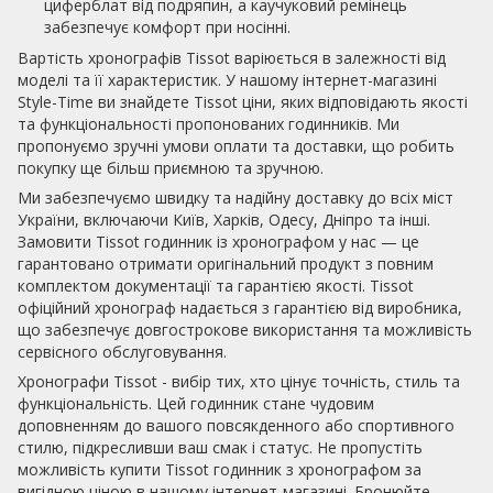
циферблат від подряпин, а каучуковий ремінець
забезпечує комфорт при носінні.
Вартість хронографів Tissot варіюється в залежності від
моделі та її характеристик. У нашому інтернет-магазині
Style-Time ви знайдете Tissot ціни, яких відповідають якості
та функціональності пропонованих годинників. Ми
пропонуємо зручні умови оплати та доставки, що робить
покупку ще більш приємною та зручною.
Ми забезпечуємо швидку та надійну доставку до всіх міст
України, включаючи Київ, Харків, Одесу, Дніпро та інші.
Замовити Tissot годинник із хронографом у нас — це
гарантовано отримати оригінальний продукт з повним
комплектом документації та гарантією якості. Tissot
офіційний хронограф надається з гарантією від виробника,
що забезпечує довгострокове використання та можливість
сервісного обслуговування.
Хронографи Tissot - вибір тих, хто цінує точність, стиль та
функціональність. Цей годинник стане чудовим
доповненням до вашого повсякденного або спортивного
стилю, підкресливши ваш смак і статус. Не пропустіть
можливість купити Tissot годинник з хронографом за
вигідною ціною в нашому інтернет-магазині. Бронюйте