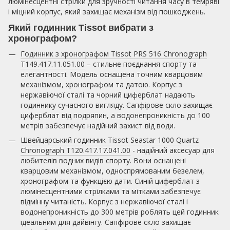
люмінесцентні стрілки для зручності читання часу в темряві
і міцний корпус, який захищає механізм від пошкоджень.
Який годинник Tissot вибрати з
хронографом?
Годинник з хронографом Tissot PRS 516 Chronograph
T149.417.11.051.00
– стильне поєднання спорту та
елегантності. Модель оснащена точним кварцовим
механізмом, хронографом та датою. Корпус з
нержавіючої сталі та чорний циферблат надають
годиннику сучасного вигляду. Сапфірове скло захищає
циферблат від подряпин, а водонепроникність до 100
метрів забезпечує надійний захист від води.
Швейцарський годинник Tissot Seastar 1000 Quartz
Chronograph T120.417.17.041.00
- надійний аксесуар для
любителів водних видів спорту. Вони оснащені
кварцовим механізмом, односпрямованим безелем,
хронографом та функцією дати. Синій циферблат з
люмінесцентними стрілками та мітками забезпечує
відмінну читаність. Корпус з нержавіючої сталі і
водонепроникність до 300 метрів роблять цей годинник
ідеальним для дайвінгу. Сапфірове скло захищає