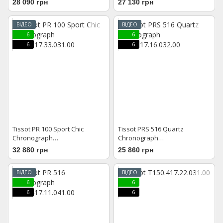
28 090 грн
27 130 грн
ВІДЕО
ВІДЕО
6
6
6
6
Tissot PR 100 Sport Chic
Tissot PRS 516 Quartz
Chronograph
Chronograph
T101.917.33.031.00
T131.617.16.032.00
32 880 грн
25 860 грн
ВІДЕО
ВІДЕО
6
6
6
6