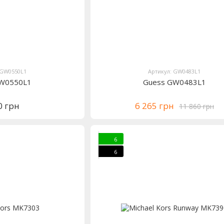
 GW0550L1
Артикул: GW0483L1
GW0550L1
Guess GW0483L1
0 грн
6 265 грн
11 860 грн
6
6