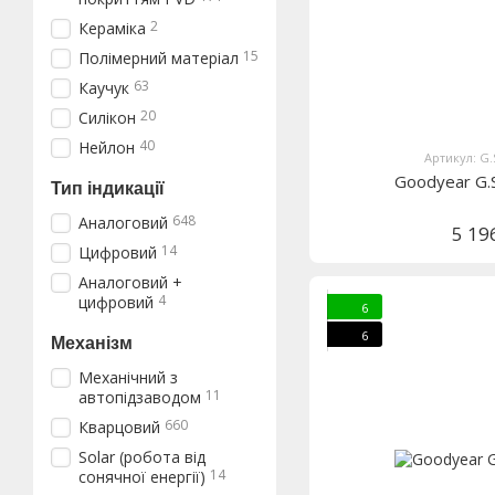
2
Кераміка
15
Полімерний матеріал
63
Каучук
20
Силікон
40
Нейлон
Артикул: G.
Goodyear G.
Тип індикації
648
Аналоговий
5 19
14
Цифровий
Аналоговий +
4
цифровий
6
6
Механізм
Механічний з
11
автопідзаводом
660
Кварцовий
Solar (робота від
14
сонячної енергії)