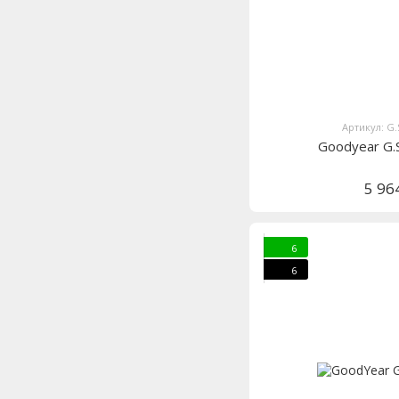
Артикул: G.
Goodyear G.
5 96
6
6