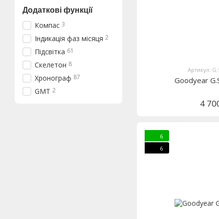
Додаткові функції
3
Компас
2
Індикація фаз місяця
61
Підсвітка
8
Скелетон
Артикул: G.
87
Хронограф
Goodyear G.
2
GMT
4 70
6
6