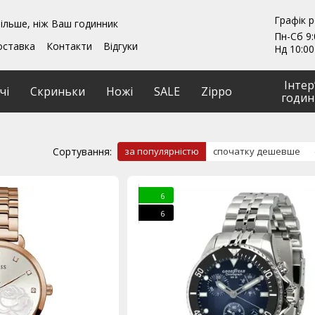
Графік 
ільше, ніж Ваш годинник
Пн-Сб 9:
оставка
Контакти
Відгуки
Нд 10:00
ення
Гарантії
и
Ремонт та обслуговування
Інтер
чі
Скриньки
Ножі
SALE
Zippo
годин
Сортування:
за популярністю
спочатку дешевше
6
6