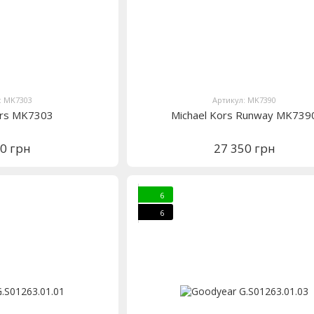
: MK7303
Артикул: MK7390
ors MK7303
Michael Kors Runway MK739
10 грн
27 350 грн
6
6