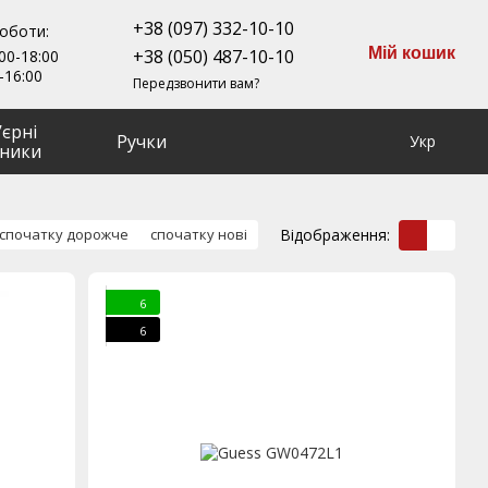
+38 (097) 332-10-10
роботи:
Мій кошик
+38 (050) 487-10-10
00-18:00
-16:00
Передзвонити вам?
ʼєрні
Ручки
Укр
ники
Відображення:
спочатку дорожче
спочатку нові
6
6