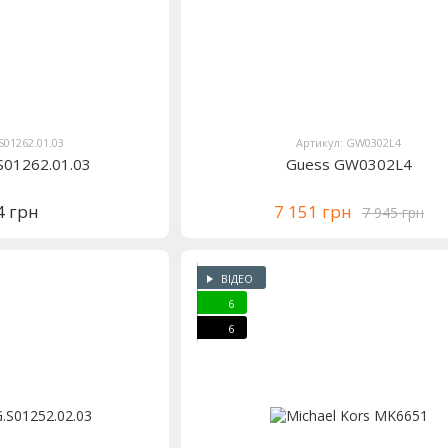
S01262.01.03
Артикул: GW0302L4
S01262.01.03
Guess GW0302L4
4 грн
7 151 грн
7 945 грн
ВІДЕО
6
6