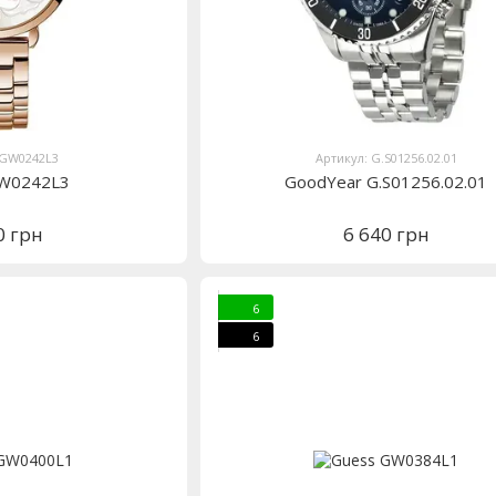
 GW0242L3
Артикул: G.S01256.02.01
GW0242L3
GoodYear G.S01256.02.01
0 грн
6 640 грн
6
6