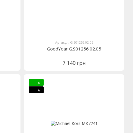
Артикул: G.S01256.02.05
GoodYear G.S01256.02.05
7 140 грн
6
6