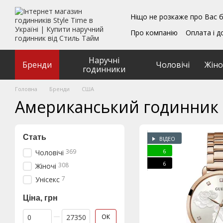
Перейти до основного контенту
Ніщо не розкаже про Вас б
Про компанію
Оплата і д
Блог
Обмін та поверн
Подарункові сертифікат
Наручні
Угода користувача
Бренди
Чоловічі
Жіно
годинники
Головна
Бренди
США
Американський годинник
Стать
ВІДЕО
6
369
Чоловічі
6
308
Жіночі
7
Унісекс
Ціна, грн
Від Ціна, грн
До Ціна, грн
ОК