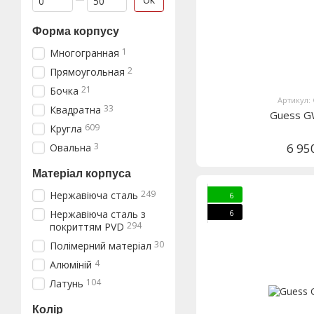
ОК
Форма корпусу
1
Многогранная
2
Прямоугольная
21
Бочка
Артикул:
33
Квадратна
Guess 
609
Кругла
3
6 95
Овальна
Матеріал корпуса
249
Нержавіюча сталь
6
6
Нержавіюча сталь з
294
покриттям PVD
30
Полімерний матеріал
4
Алюміній
104
Латунь
Колір