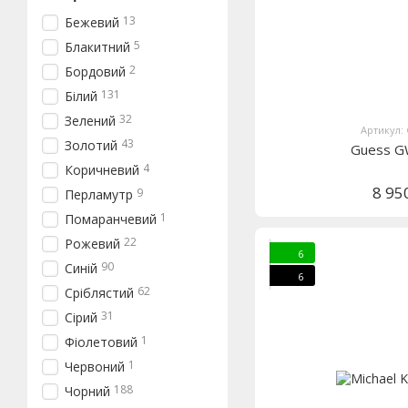
13
Бежевий
5
Блакитний
2
Бордовий
131
Білий
32
Зелений
Артикул:
43
Золотий
Guess 
4
Коричневий
8 95
9
Перламутр
1
Помаранчевий
22
Рожевий
6
90
Синій
6
62
Сріблястий
31
Сірий
1
Фіолетовий
1
Червоний
188
Чорний