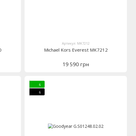
Артикул: MK7212
0
Michael Kors Everest MK7212
19 590 грн
6
6