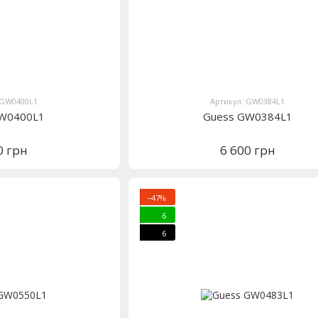
 GW0400L1
Артикул: GW0384L1
GW0400L1
Guess GW0384L1
0 грн
6 600 грн
−47%
6
6