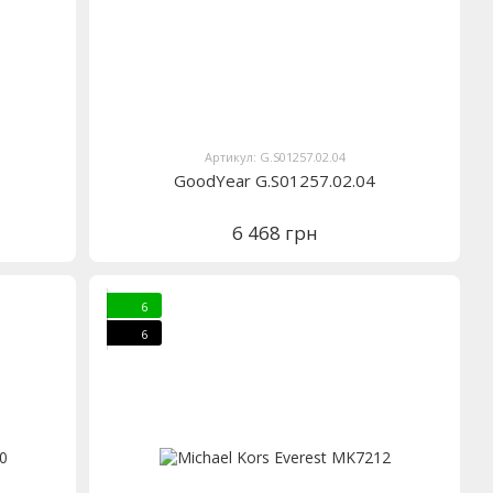
Артикул: G.S01257.02.04
GoodYear G.S01257.02.04
6 468 грн
6
6