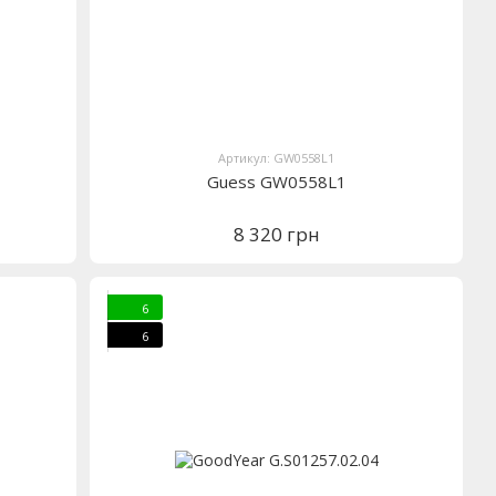
Артикул: GW0558L1
Guess GW0558L1
8 320 грн
6
6