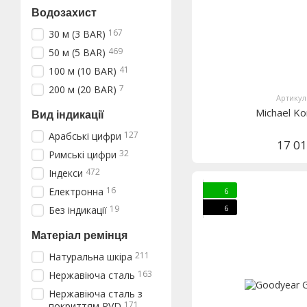
Водозахист
167
30 м (3 BAR)
469
50 м (5 BAR)
41
100 м (10 BAR)
7
200 м (20 BAR)
Артикул
Michael K
Вид індикації
127
Арабські цифри
17 0
32
Римські цифри
472
Індекси
16
Електронна
6
6
19
Без індикації
Матеріал ремінця
211
Натуральна шкіра
163
Нержавіюча сталь
Нержавіюча сталь з
171
покриттям PVD