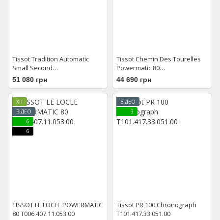
Tissot Tradition Automatic
Tissot Chemin Des Tourelles
Small Second
Powermatic 80
T063.428.33.038.00
T099.407.16.048.00
51 080 грн
44 690 грн
ХІТ
ВІДЕО
ВІДЕО
3
6
6
TISSOT LE LOCLE POWERMATIC
Tissot PR 100 Chronograph
80 T006.407.11.053.00
T101.417.33.051.00