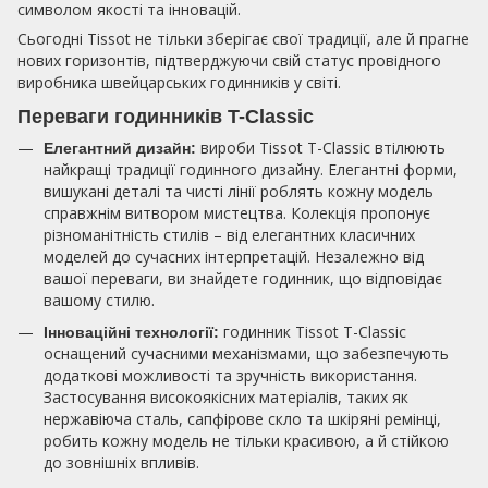
символом якості та інновацій.
Сьогодні Tissot не тільки зберігає свої традиції, але й прагне
нових горизонтів, підтверджуючи свій статус провідного
виробника швейцарських годинників у світі.
Переваги годинників T-Classic
вироби Tissot T-Classic втілюють
Елегантний дизайн:
найкращі традиції годинного дизайну. Елегантні форми,
вишукані деталі та чисті лінії роблять кожну модель
справжнім витвором мистецтва. Колекція пропонує
різноманітність стилів – від елегантних класичних
моделей до сучасних інтерпретацій. Незалежно від
вашої переваги, ви знайдете годинник, що відповідає
вашому стилю.
годинник Tissot T-Classic
Інноваційні технології:
оснащений сучасними механізмами, що забезпечують
додаткові можливості та зручність використання.
Застосування високоякісних матеріалів, таких як
нержавіюча сталь, сапфірове скло та шкіряні ремінці,
робить кожну модель не тільки красивою, а й стійкою
до зовнішніх впливів.