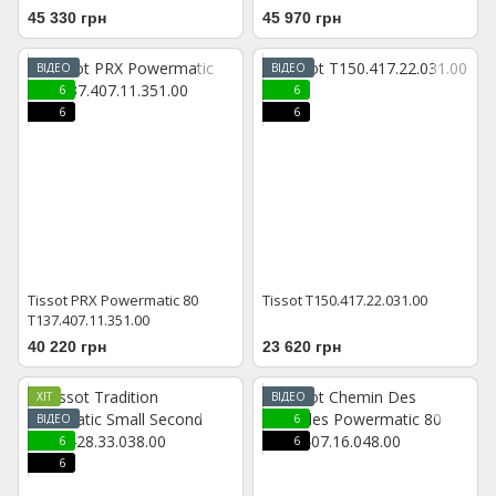
T006.207.11.036.01
45 330 грн
45 970 грн
ВІДЕО
ВІДЕО
6
6
6
6
Tissot PRX Powermatic 80
Tissot T150.417.22.031.00
T137.407.11.351.00
40 220 грн
23 620 грн
ХІТ
ВІДЕО
ВІДЕО
6
6
6
6