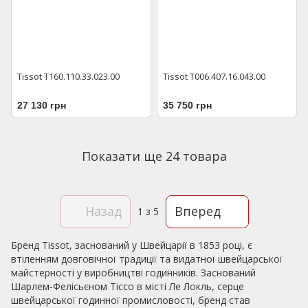
Tissot T160.110.33.023.00
Tissot T006.407.16.043.00
27 130 грн
35 750 грн
Показати ще 24 товара
Назад
Вперед
1
з 5
Бренд Tissot, заснований у Швейцарії в 1853 році, є
втіленням довговічної традиції та видатної швейцарської
майстерності у виробництві годинників. Заснований
Шарлем-Фелісьєном Тіссо в місті Ле Локль, серце
швейцарської годинної промисловості, бренд став