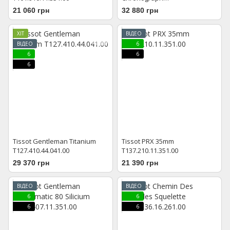
T101.917.33.031.00
21 060 грн
32 880 грн
ХІТ
ВІДЕО
ВІДЕО
6
6
6
6
Tissot Gentleman Titanium
Tissot PRX 35mm
T127.410.44.041.00
T137.210.11.351.00
29 370 грн
21 390 грн
ВІДЕО
ВІДЕО
6
6
6
6