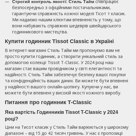
співпрацює
Строгий контроль якості:
Стиль Тайм
безпосередньо з офіційними постачальниками,
гарантуючи справжність кожної моделі Тісот т класик.
Ми надаємо нашим клієнтам впевненість у тому, що
вони набувають справжніх шедеврів швейцарського
годинникового мистецтва.
Купити годинник Tissot Classic в Україні
В інтернет-магазині Стиль Тайм ми пропонуємо вам не
просто купити годинник, а створити унікальний стиль за
допомогою колекції Tissot T-Classic. У 2024 році наш
магазин стає вашим провідником у світі елегантності та
надійності. Стиль Тайм забезпечує безпеку вашої покупки
та конфіденційність ваших даних. Ви можете бути впевнені
у надійності вашого онлайн-шопінгу. Купуючи у нас, ви
можете бути впевнені у високій якості кожного виробу.
Питання про годинник T-Classic
Яка вартість Годинників Tissot T-Classic у 2024
році?
Ціни на Тисот класик у Стиль Тайм варіюються у широкому
діапазоні – від 15 до 42 тисяч гривень. У нас є пропозиції