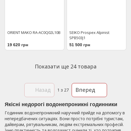
ORIENT MAKO RA-AC0Q02L10B
SEIKO Prospex Alpinist
SPB503J1
19 620 грн
51 500 грн
Показати ще 24 товара
Назад
Вперед
1
з 27
Якісні недорогі водонепроникні годинники
Годинник водонепроникний наручний прийде на допомогу в
непередбачених ситуаціях. Вони просто потрібні туристам,
дайверам, рятувальникам, людям екстремальних професій.
Їхню практичність та водозахист оцінили ті, хто потрапив