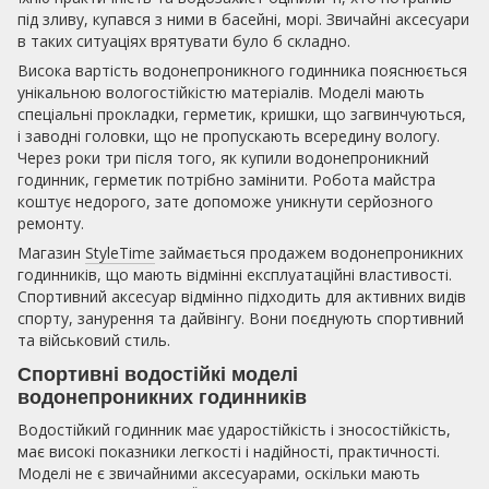
під зливу, купався з ними в басейні, морі. Звичайні аксесуари
в таких ситуаціях врятувати було б складно.
Висока вартість водонепроникного годинника пояснюється
унікальною вологостійкістю матеріалів. Моделі мають
спеціальні прокладки, герметик, кришки, що загвинчуються,
і заводні головки, що не пропускають всередину вологу.
Через роки три після того, як купили водонепроникний
годинник, герметик потрібно замінити. Робота майстра
коштує недорого, зате допоможе уникнути серйозного
ремонту.
Магазин
StyleTime
займається продажем водонепроникних
годинників, що мають відмінні експлуатаційні властивості.
Спортивний аксесуар відмінно підходить для активних видів
спорту, занурення та дайвінгу. Вони поєднують спортивний
та військовий стиль.
Спортивні водостійкі моделі
водонепроникних годинників
Водостійкий годинник має ударостійкість і зносостійкість,
має високі показники легкості і надійності, практичності.
Моделі не є звичайними аксесуарами, оскільки мають