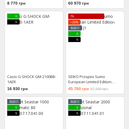
T120.607.17.441.00
8 770 грн
60 970 грн
6
ЛІМІТОВАНА МОДЕЛЬ
6
−20%
ВІДЕО
6
6
Casio G-SHOCK GM-2100BB-
SEIKO Prospex Sumo
1AER
European Limited Edition
SPB431J1
16 930 грн
45 760 грн
57 200 грн
ВІДЕО
ВІДЕО
6
6
6
6