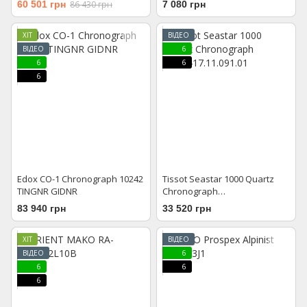
GBEI
60 501 грн
86 430 грн
7 080 грн
ХІТ
ВІДЕО
ВІДЕО
6
6
6
6
Edox CO-1 Chronograph 10242
Tissot Seastar 1000 Quartz
TINGNR GIDNR
Chronograph
T120.417.11.091.01
83 940 грн
33 520 грн
ХІТ
ВІДЕО
ВІДЕО
6
6
6
6