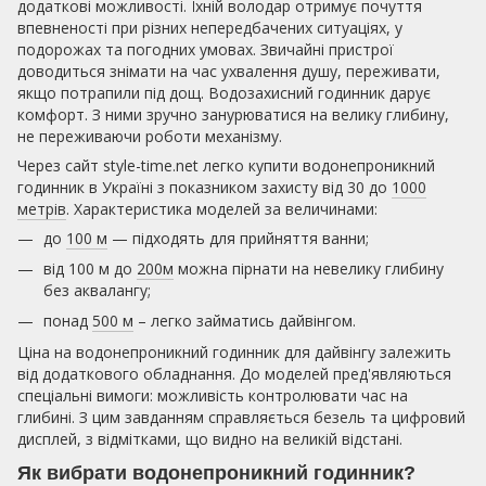
додаткові можливості. Їхній володар отримує почуття
впевненості при різних непередбачених ситуаціях, у
подорожах та погодних умовах. Звичайні пристрої
доводиться знімати на час ухвалення душу, переживати,
якщо потрапили під дощ. Водозахисний годинник дарує
комфорт. З ними зручно занурюватися на велику глибину,
не переживаючи роботи механізму.
Через сайт style-time.net легко купити водонепроникний
годинник в Україні з показником захисту від 30 до
1000
метрів
. Характеристика моделей за величинами:
до
100 м
— підходять для прийняття ванни;
від 100 м до
200м
можна пірнати на невелику глибину
без аквалангу;
понад
500 м
– легко займатись дайвінгом.
Ціна на водонепроникний годинник для дайвінгу залежить
від додаткового обладнання. До моделей пред'являються
спеціальні вимоги: можливість контролювати час на
глибині. З цим завданням справляється безель та цифровий
дисплей, з відмітками, що видно на великій відстані.
Як вибрати водонепроникний годинник?