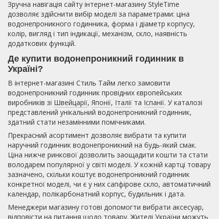
Зручна навігація сайту інтернет-магазину StyleTime
дозволяє здійснити вибір моделі за параметрами: ціна
водонепроникного годинника, форма і діаметр корпусу,
колір, вигляд і тип індикації, механізм, скло, наявність
додаткових функцій.
Де купити водонепроникний годинник в
Україні?
В інтернет-магазині Стиль Тайм легко замовити
водонепроникний годинник провідних європейських
виробників зі
Швейцарії
,
Японії
,
Італії
та
Іспанії
. У каталозі
представлений унікальний водонепроникний годинник,
здатний стати незамінними помічниками.
Прекрасний асортимент дозволяє вибрати та купити
наручний годинник водонепроникний на будь-який смак.
Ціна нижче ринкової дозволить заощадити кошти та стати
володарем популярної у світі моделі. У кожній картці товару
зазначено, скільки коштує водонепроникний годинник
конкретної моделі, чи є у них сапфірове скло, автоматичний
календар, полікарбонатний корпус, будильник і дата.
Менеджери магазину готові допомогти вибрати аксесуар,
відповісти на питання щодо товару. Жителі України можуть