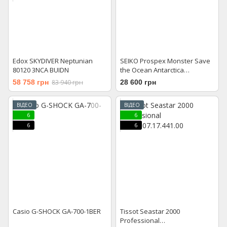
Edox SKYDIVER Neptunian
SEIKO Prospex Monster Save
80120 3NCA BUIDN
the Ocean Antarctica
SRPH75K1
58 758 грн
83 940 грн
28 600 грн
ВІДЕО
ВІДЕО
6
6
6
6
Casio G-SHOCK GA-700-1BER
Tissot Seastar 2000
Professional