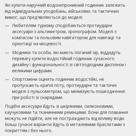
Які купити наручний водонепроникний годинник залежить
від індивідуальних уподобань, військових та тактичних
вимог, що пред'являються до моделі:
Любителям туризму сподобаються протиударні
аксесуари з альтиметром, хронографом. Моделі з
компасом та польовим навігатором для навігації та
орієнтації на місцевості.
Модники та особи, які мають поганий зір, віддадуть
перевагу купити водостійкий годинник сучасного
дизайну і функціональності зі світлодіодним дисплеєм і
великими цифрами.
Спортсмени оцінять годинник водостійкі, не
пропускають краплі поту, протиударні та тактичні
моделі з пульсометром, що мінімізують пошкодження
при роботі зі снарядами.
Подібні аксесуари йдуть зі шкіряними, силіконовими,
каучуковими та тканинними ремінцями. Вони для плавання
можуть не підійти, але не постраждають від впливу води.
Більш сучасні варіанти йдуть із металевими браслетами з
покриттям і без нього.