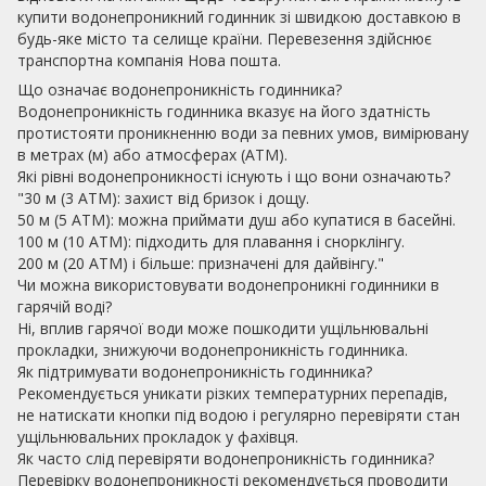
купити водонепроникний годинник зі швидкою доставкою в
будь-яке місто та селище країни. Перевезення здійснює
транспортна компанія Нова пошта.
Що означає водонепроникність годинника?
Водонепроникність годинника вказує на його здатність
протистояти проникненню води за певних умов, вимірювану
в метрах (м) або атмосферах (АТМ).
Які рівні водонепроникності існують і що вони означають?
"30 м (3 АТМ): захист від бризок і дощу.
50 м (5 АТМ): можна приймати душ або купатися в басейні.
100 м (10 АТМ): підходить для плавання і снорклінгу.
200 м (20 АТМ) і більше: призначені для дайвінгу."
Чи можна використовувати водонепроникні годинники в
гарячій воді?
Ні, вплив гарячої води може пошкодити ущільнювальні
прокладки, знижуючи водонепроникність годинника.
Як підтримувати водонепроникність годинника?
Рекомендується уникати різких температурних перепадів,
не натискати кнопки під водою і регулярно перевіряти стан
ущільнювальних прокладок у фахівця.
Як часто слід перевіряти водонепроникність годинника?
Перевірку водонепроникності рекомендується проводити