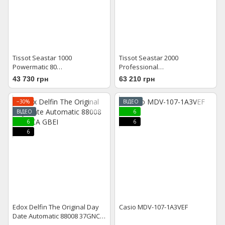
Tissot Seastar 1000
Tissot Seastar 2000
Powermatic 80
Professional
T120.407.17.041.00
T120.607.11.041.01
43 730 грн
63 210 грн
−30%
ВІДЕО
ВІДЕО
6
6
6
6
Edox Delfin The Original Day
Casio MDV-107-1A3VEF
Date Automatic 88008 37GNCA