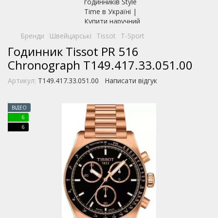
Бренди
Швейцарські
Tissot
T-Sport
Годинник Tissot PR 516
Chronograph T149.417.33.051.00
Артикул:
T149.417.33.051.00
Написати відгук
ВІДЕО
6
6