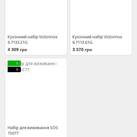
Кухонний набір Victorinox
Кухонний набір Victorinox
6.7133.21G
6.7113.61G
4 309 грн
3 370 грн
6
6
Набір для виживання SOS
15077