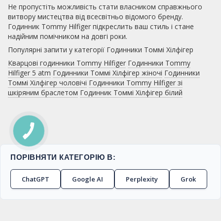
Не пропустіть можливість стати власником справжнього
витвору мистецтва від всесвітньо відомого бренду.
Годинник Tommy Hilfiger підкреслить ваш стиль і стане
надійним помічником на довгі роки.
Популярні запити у категорії Годинники Томмі Хілфігер
Кварцові годинники Tommy Hilfiger
Годинники Tommy
Hilfiger 5 atm
Годинники Томмі Хілфігер жіночі
Годинники
Томмі Хілфігер чоловічі
Годинники Tommy Hilfiger зі
шкіряним браслетом
Годинник Томмі Хілфігер білий
ПОРІВНЯТИ КАТЕГОРІЮ В:
ChatGPT
Google AI
Perplexity
Grok