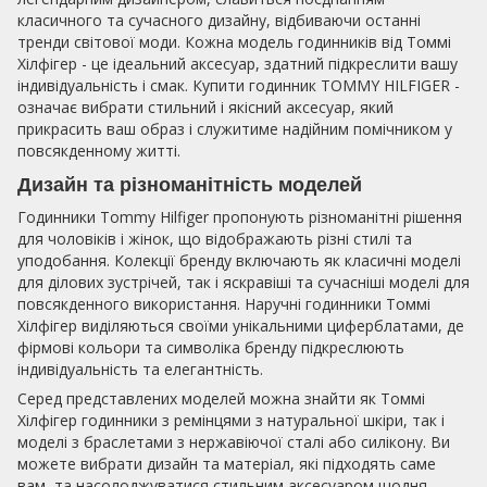
класичного та сучасного дизайну, відбиваючи останні
тренди світової моди. Кожна модель годинників від Томмі
Хілфігер - це ідеальний аксесуар, здатний підкреслити вашу
індивідуальність і смак. Купити годинник TOMMY HILFIGER -
означає вибрати стильний і якісний аксесуар, який
прикрасить ваш образ і служитиме надійним помічником у
повсякденному житті.
Дизайн та різноманітність моделей
Годинники Tommy Hilfiger пропонують різноманітні рішення
для чоловіків і жінок, що відображають різні стилі та
уподобання. Колекції бренду включають як класичні моделі
для ділових зустрічей, так і яскравіші та сучасніші моделі для
повсякденного використання. Наручні годинники Томмі
Хілфігер виділяються своїми унікальними циферблатами, де
фірмові кольори та символіка бренду підкреслюють
індивідуальність та елегантність.
Серед представлених моделей можна знайти як Томмі
Хілфігер годинники з ремінцями з натуральної шкіри, так і
моделі з браслетами з нержавіючої сталі або силікону. Ви
можете вибрати дизайн та матеріал, які підходять саме
вам, та насолоджуватися стильним аксесуаром щодня.