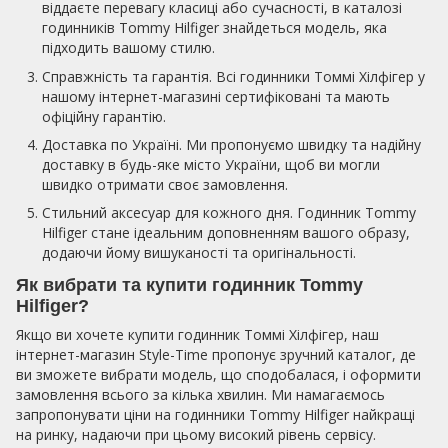
віддаєте перевагу класиці або сучасності, в каталозі
годинників Tommy Hilfiger знайдеться модель, яка
підходить вашому стилю.
Справжність та гарантія. Всі годинники Томмі Хілфігер у
нашому інтернет-магазині сертифіковані та мають
офіційну гарантію.
Доставка по Україні. Ми пропонуємо швидку та надійну
доставку в будь-яке місто України, щоб ви могли
швидко отримати своє замовлення.
Стильний аксесуар для кожного дня. Годинник Tommy
Hilfiger стане ідеальним доповненням вашого образу,
додаючи йому вишуканості та оригінальності.
Як вибрати та купити годинник Tommy
Hilfiger?
Якщо ви хочете купити годинник Томмі Хілфігер, наш
інтернет-магазин Style-Time пропонує зручний каталог, де
ви зможете вибрати модель, що сподобалася, і оформити
замовлення всього за кілька хвилин. Ми намагаємось
запропонувати ціни на годинники Tommy Hilfiger найкращі
на ринку, надаючи при цьому високий рівень сервісу.