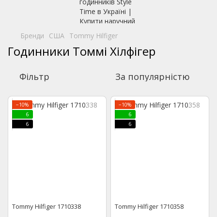
Бренди
США
Tommy Hilfiger
Годинники Томмі Хілфігер
Фільтр
За популярністю
−10%
−10%
6
6
6
6
Tommy Hilfiger 1710338
Tommy Hilfiger 1710358