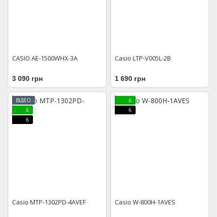
CASIO AE-1500WHX-3A
Casio LTP-V005L-2B
3 090 грн
1 690 грн
ВІДЕО
6
6
6
6
Casio MTP-1302PD-4AVEF
Casio W-800H-1AVES