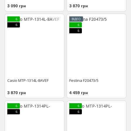
3 090 грн
3 870 грн
6
ВІДЕО
6
6
6
Casio MTP-1314L-8AVEF
Festina F20473/5
3 870 грн
4 459 грн
6
6
6
6