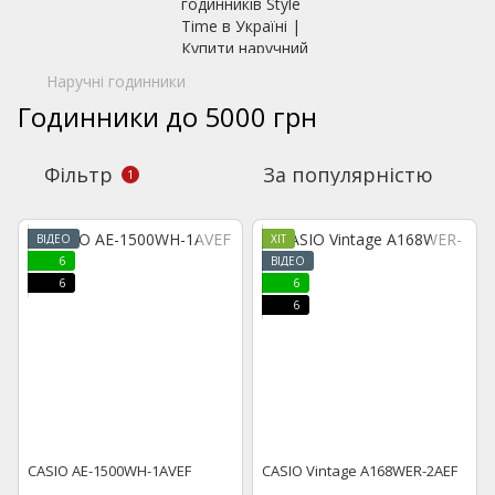
Наручні годинники
Годинники до 5000 грн
Фільтр
За популярністю
1
ВІДЕО
ХІТ
6
ВІДЕО
6
6
6
CASIO AE-1500WH-1AVEF
CASIO Vintage A168WER-2AEF