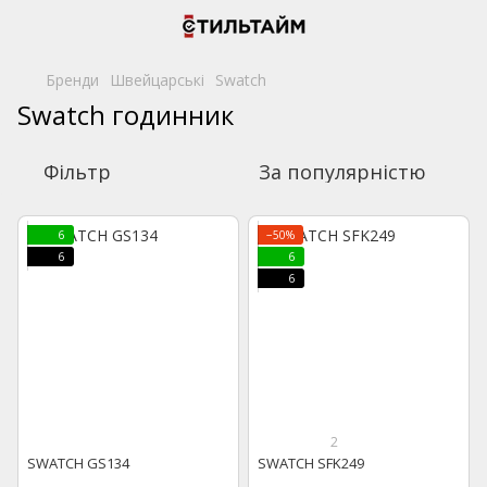
Бренди
Швейцарські
Swatch
Swatch годинник
Фільтр
За популярністю
6
−50%
6
6
6
2
SWATCH GS134
SWATCH SFK249