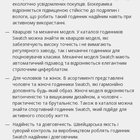
екологічно усвідомлених покупців. Біокераміка
відрізняється підвищеною стійкістю до подряпин і
вологи, що робить такий годинник надійним навіть при
активному використанні.
Кварцові та механічні моделі. У каталозі годинників
Swatch можна знайти як кварцові моделі, які
забезпечують високу точність і не вимагають
регулярного заводу, так і механічні годинники для
поціновувачів класики. Механічні моделі Swatch мають
автоматичний підзавод та відрізняються елегантним
стрілочним циферблатом.
Для чоловіків та жінок. В асортименті представлені
чоловічі та жіночі годинники Swatch, які гармонійно
доповнять будь-який образ. Жіночі моделі відрізняються
витонченістю та вишуканим дизайном, а чоловічі –
практичністю та брутальністю. Також в каталозі можна
знайти спортивний годинник Swatch, який підійде для
активного способу життя.
Надійність та довговічність. Швейцарська якість і
суворий контроль за виробництвом роблять годинник
Swatch надійним і довговічним.