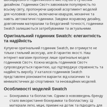
дизайном. Годинники Свотч завоювали популярність по
всьому світу, пропонуючи широкий асортимент моделей
для чоловіків і жінок, включаючи кварцові, механічні та
навіть автоматичні годинники. Завдяки яскравому дизайну,
довговічним матеріалам та бездоганній точності, годинники
Swatch залишаються затребуваними та актуальними.
Оригінальний годинник Swatch: елегантність
та надійність
Купуючи оригінальний годинник Swatch, ви отримуєте не
тільки стильний аксесуар, але й гарантію якості. Наш
інтернет-магазин пропонує лише оригінальні моделі
годинників Свотч. Кожна модель годинників Свотч
супроводжується гарантією, що підтверджує справжність та
надійність виробу. У каталозі годинників Swatch
представлені різноманітні варіанти: від класичних та
мінімалістичних до спортивних та інноваційних моделей.
Особливості моделей Swatch
Біокераміка та біопластик. Одним із нововведень бренду
стало використання біокераміки та біопластику. Ці
матеріали легкі, міцні, приємні на дотик та підходять для