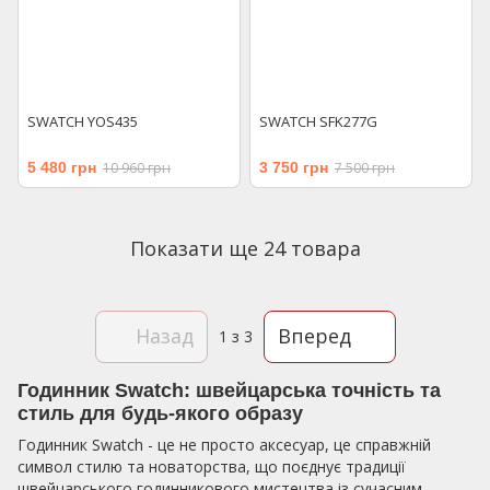
SWATCH YOS435
SWATCH SFK277G
5 480 грн
10 960 грн
3 750 грн
7 500 грн
Показати ще 24 товара
Назад
Вперед
1
з 3
Годинник Swatch: швейцарська точність та
стиль для будь-якого образу
Годинник Swatch - це не просто аксесуар, це справжній
символ стилю та новаторства, що поєднує традиції
швейцарського годинникового мистецтва із сучасним