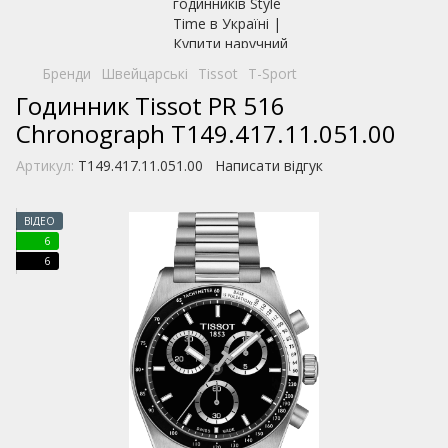
Бренди
Швейцарські
Tissot
T-Sport
Годинник Tissot PR 516
Chronograph T149.417.11.051.00
Артикул:
T149.417.11.051.00
Написати відгук
ВІДЕО
6
6