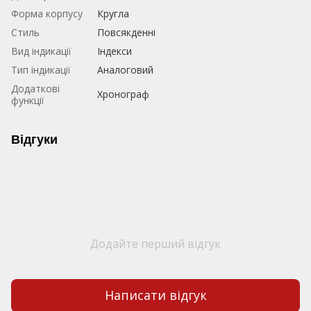
Форма корпусу
Кругла
Стиль
Повсякденні
Вид індикації
Індекси
Тип індикації
Аналоговий
Додаткові
Хронограф
функції
Відгуки
Додайте перший відгук
Написати відгук