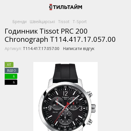
Бренди
Швейцарські
Tissot
T-Sport
Годинник Tissot PRC 200
Chronograph T114.417.17.057.00
Артикул:
T114.417.17.057.00
Написати відгук
ХІТ
ВІДЕО
6
6