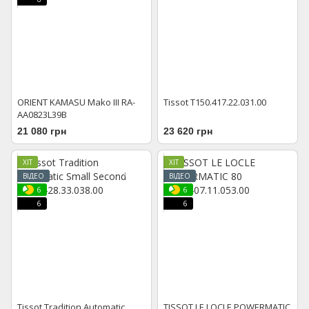
ORIENT KAMASU Mako III RA-
Tissot T150.417.22.031.00
AA0823L39B
21 080 грн
23 620 грн
ХІТ
ХІТ
ВІДЕО
ВІДЕО
6
6
6
6
Tissot Tradition Automatic
TISSOT LE LOCLE POWERMATIC