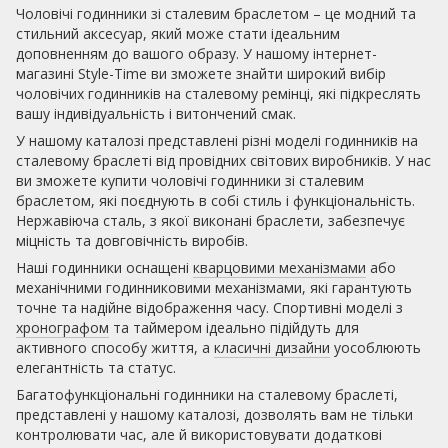
Чоловічі годинники зі сталевим браслетом – це модний та
стильний аксесуар, який може стати ідеальним
доповненням до вашого образу. У нашому інтернет-
магазині Style-Time ви зможете знайти широкий вибір
чоловічих годинників на сталевому ремінці, які підкреслять
вашу індивідуальність і витончений смак.
У нашому каталозі представлені різні моделі годинників на
сталевому браслеті від провідних світових виробників. У нас
ви зможете купити чоловічі годинники зі сталевим
браслетом, які поєднують в собі стиль і функціональність.
Нержавіюча сталь, з якої виконані браслети, забезпечує
міцність та довговічність виробів.
Наші годинники оснащені
кварцовими механізмами
або
механічними годинниковими механізмами, які гарантують
точне та надійне відображення часу. Спортивні моделі з
хронографом
та таймером ідеально підійдуть для
активного способу життя, а
класичні дизайни
уособлюють
елегантність та статус.
Багатофункціональні годинники на сталевому браслеті,
представлені у нашому каталозі, дозволять вам не тільки
контролювати час, але й використовувати додаткові