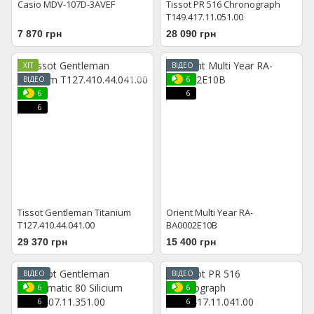
Casio MDV-107D-3AVEF
Tissot PR 516 Chronograph
T149.417.11.051.00
7 870 грн
28 090 грн
ХІТ
ВІДЕО
ВІДЕО
6
6
6
6
Tissot Gentleman Titanium
Orient Multi Year RA-
T127.410.44.041.00
BA0002E10B
29 370 грн
15 400 грн
ВІДЕО
ВІДЕО
6
6
6
6