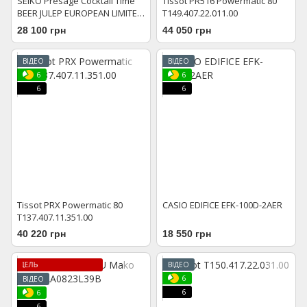
SEIKO Presage Cocktail Time
Tissot PR516 Powermatic 80
BEER JULEP EUROPEAN LIMITED
T149.407.22.011.00
EDITION SRPK46J1
28 100 грн
44 050 грн
ВІДЕО
ВІДЕО
6
6
6
6
Tissot PRX Powermatic 80
CASIO EDIFICE EFK-100D-2AER
T137.407.11.351.00
40 220 грн
18 550 грн
ЛІМІТОВАНА МОДЕЛЬ
ВІДЕО
6
ВІДЕО
6
6
6