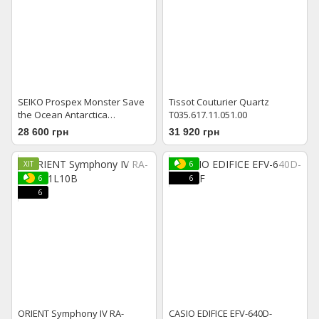
SEIKO Prospex Monster Save
Tissot Couturier Quartz
the Ocean Antarctica
T035.617.11.051.00
SRPH75K1
28 600 грн
31 920 грн
ХІТ
6
6
6
6
ORIENT Symphony IV RA-
CASIO EDIFICE EFV-640D-