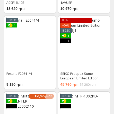
AC0F11L10B
1AVUEF
13 620 грн
10 970 грн
ВІДЕО
ЛІМІТОВАНА МОДЕ
3
−20%
ВІДЕО
6
6
Festina F20641/4
SEIKO Prospex Sumo
European Limited Edition
SPB431J1
9 190 грн
45 760 грн
57 200 грн
Подарунок
ВІДЕО
ВІДЕО
6
6
6
6