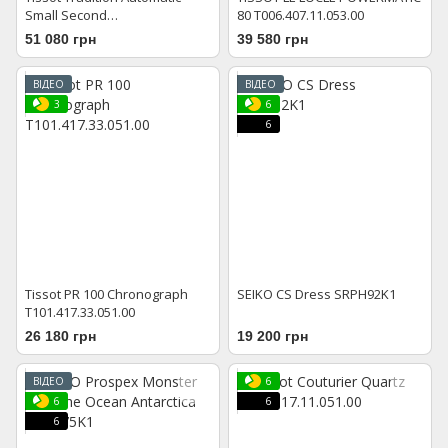
Small Second
80 T006.407.11.053.00
T063.428.33.038.00
51 080 грн
39 580 грн
ВІДЕО
ВІДЕО
3
6
6
Tissot PR 100 Chronograph
SEIKO CS Dress SRPH92K1
T101.417.33.051.00
26 180 грн
19 200 грн
ВІДЕО
6
6
6
6