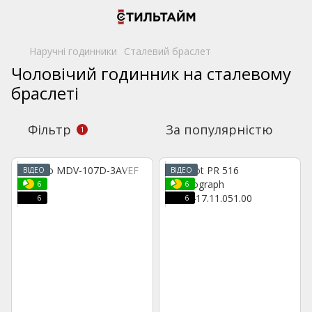
Наручні годинники
Сталевий браслет
Чоловічий годинник на сталевому
браслеті
Фільтр
За популярністю
1
ВІДЕО
ВІДЕО
6
6
6
6