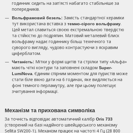
годинник сидить на зап'ясті набагато стабільніше за
попередників.
Замість стандартної кераміки
Вольфрамовий безель:
тут використана вставка з
.
темно-сірого вольфраму
Цей метал славиться своєю екстремальною твердістю
та стійкістю до подряпин. Матовий металевий блиск
вольфраму надає годиннику більш технічного та
суворого вигляду, чудово контрастуючи з яскравим
циферблатом.
Мітки у формі щитів та стрілки типу «Альфа»
Читаність:
мають чіткі контури та заповнені складом
Super-
. Єдиним спірним моментом для пуристів може
LumiNova
стати біле вікно дати на 6 годинах, яке виділяється на
фоні темного перламутру, але при цьому полегшує
зчитування інформації.
Механізм та прихована символіка
За точність відповідає автоматичний калібр
Oris 733
(створений на базі надійного швейцарського механізму
Sellita SW200-1). Механізм працює на частоті 4 Гц (28 800