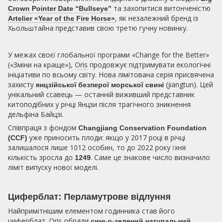
та захопитися витонченістю
Crown Pointer Date “Bullseye”
, як незалежний бренд із
Artelier «Year of the Fire Horse»
Хьольштайна представив свою третю гучну новинку.
У межах своєї глобальної програми «Change for the Better»
(«Зміни на краще»),
Oris
продовжує підтримувати екологічні
ініціативи по всьому світу. Нова лімітована серія присвячена
захисту
(jiangtun). Цей
янцзійської безперої морської свині
унікальний ссавець — останній виживший представник
китоподібних у річці Янцзи після трагічного зникнення
дельфіна Байцзі.
Співпраця з фондом
Changjiang Conservation Foundation
уже приносить плоди: якщо у 2017 році в річці
(CCF)
залишалося лише 1012 особин, то до 2022 року їхня
кількість зросла до
. Саме це знакове число визначило
1249
ліміт випуску нової моделі.
Циферблат: Перламутрове відлуння
Найпримітнішим елементом годинника став його
циферблат. Oris обрали
синьо-зелений натуральний