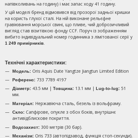
напівколивань на годину) і має запас ходу 41 годину.
У цій моделі бренд відмовився від прозорої задньої кришки
на користь глухої сталі. На ній виконане рельєфне
гравіювання морської свині, що пливе, чий доброзичливий
вигляд став візитівкою фонду CCF. Поруч із зображенням
вибито індивідуальний номер годинника з лімітованої серії у
.
1 249 примірників
Технічні характеристики:
Oris Aquis Date Yangtze Jiangtun Limited Edition
Модель:
733 7789 4197
Референс:
43.5 мм |
13.1 мм |
51
Діаметр:
Товщина:
Lug-to-lug:
мм.
Нержавіюча сталь, безель із вольфраму.
Матеріал:
Сапфірове, опукле з обох боків, внутрішнє
Скло:
антивідблискове покриття.
300 метрів (30 бар).
Водозахист:
Oris 733 (автопідзавод, функція стоп-секунди).
Механізм: