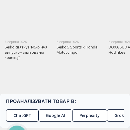
6 серпня 2026
5 серпня 2026
5 серпня 202
Seiko святкує 145-річчя
Seiko 5 Sports x Honda
DOXA SUB A
випуском лімітованої
Motocompo
Hodinkee
колекції
ПРОАНАЛІЗУВАТИ ТОВАР В:
ChatGPT
Google AI
Perplexity
Grok