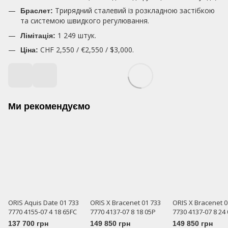
Трирядний сталевий із розкладною застібкою
Браслет:
та системою швидкого регулювання.
1 249 штук.
Лімітація:
CHF 2,550 / €2,550 / $3,000.
Ціна:
Ми рекомендуємо
ORIS Aquis Date 01 733
ORIS X Bracenet 01 733
ORIS X Bracenet 0
7770 4155-07 4 18 65FC
7770 4137-07 8 18 05P
7730 4137-07 8 24
137 700 грн
149 850 грн
149 850 грн