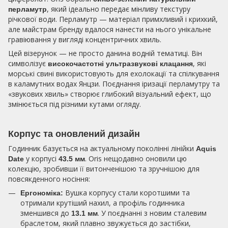
, який ідеально передає мінливу текстуру
перламутр
річкової води. Перламутр — матеріал примхливий і крихкий,
але майстрам бренду вдалося нанести на нього унікальне
гравіювання у вигляді концентричних хвиль.
Цей візерунок — не просто данина водній тематиці. Він
символізує
, які
високочастотні ультразвукові клацання
морські свині використовують для ехолокації та спілкування
в каламутних водах Янцзи. Поєднання іризації перламутру та
«звукових хвиль» створює глибокий візуальний ефект, що
змінюється під різними кутами огляду.
Корпус та оновлений дизайн
Годинник базується на актуальному поколінні лінійки
Aquis
у корпусі
. Oris нещодавно оновили цю
Date
43.5 мм
колекцію, зробивши її витонченішою та зручнішою для
повсякденного носіння:
Вушка корпусу стали коротшими та
Ергономіка:
отримали крутіший нахил, а профіль годинника
зменшився до
. У поєднанні з новим сталевим
13.1 мм
браслетом, який плавно звужується до застібки,