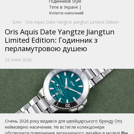
Блог
Oris Aquis Date Yangtze Jiangtun Limited Edition
Oris Aquis Date Yangtze Jiangtun
Limited Edition: Годинник з
перламутровою душею
22 січня 2026
Січень 2026 року видався для
швейцарського бренду Oris
неймовірно насиченим. Не встигли колекціонери
обговорити повернення легендарного дизайну в моделі
Big