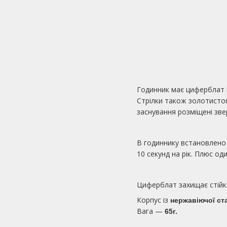
Годинник має циферблат 
Стрілки також золотистог
заснування розміщені зве
В годиннику встановлено
10 секунд на рік. Плюс од
Циферблат захищає стійк
Корпус із
нержавіючої ст
Вага —
65г.