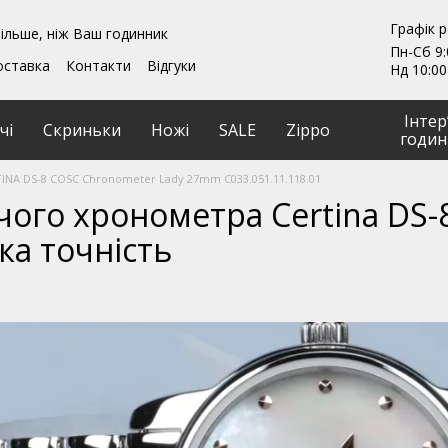
Графік 
ільше, ніж Ваш годинник
Пн-Сб 9:
оставка
Контакти
Відгуки
Нд 10:00
ення
Гарантії
и
Ремонт та обслуговування
Інтер
чі
Скриньки
Ножі
SALE
Zippo
годин
INA DS-8 COSC Chronometer Lady 27mm C033.051.11.118.01
чого хронометра Certina DS-
а точність