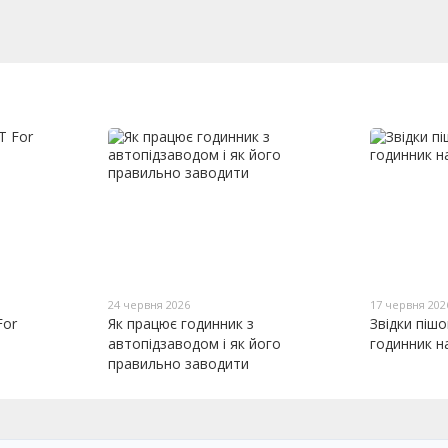
24 червня 2026
17 червня 202
For
Як працює годинник з
Звідки піш
автопідзаводом і як його
годинник н
правильно заводити