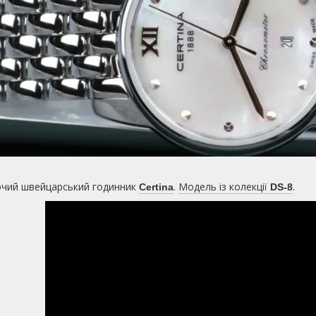
очий швейцарський годинник
.
Модель із колекції
.
Certina
DS-8