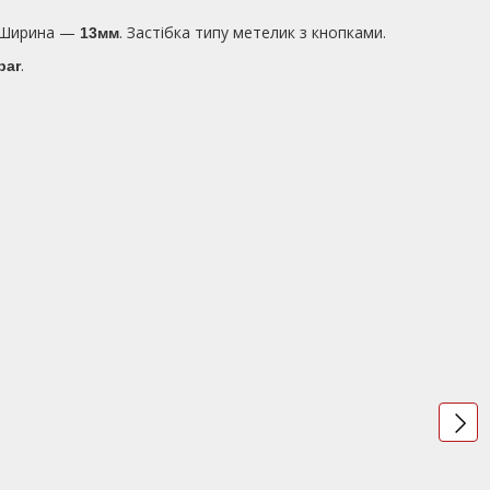
. Ширина —
. Застібка типу метелик з кнопками.
13мм
.
bar