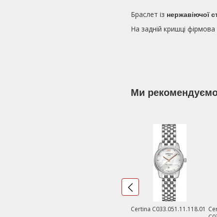
Браслет із
нержавіючої с
На задній кришці фірмова
Ми рекомендуєм
Certina C033.051.11.118.01
Cer
C0