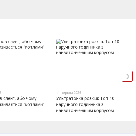
6
11 червня 2026
ов сленг, або чому
Ультратонка розкіш: Топ-10
азивається "котлами"
наручного годинника з
найвитонченішим корпусом