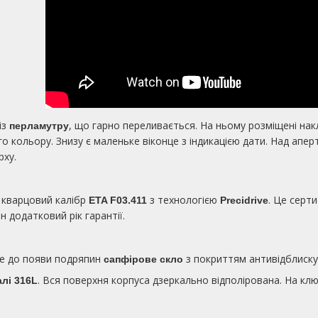
із
, що гарно переливається. На ньому розміщені накл
перламутру
о кольору. Знизу є маленьке віконце з індикацією дати. Над апе
рху.
 кварцовий калібр
з технологією
. Це серт
ETA F03.411
Precidrive
ин додатковий рік гарантії.
е до появи подряпин
з покриттям антивідблиску
сапфірове скло
. Вся поверхня корпуса дзеркально відполірована. На кл
алі 316L