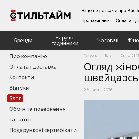
Перейти до основного контенту
Ніщо не розкаже про Вас б
Про компанію
Оплата і д
Блог
Обмін та поверн
Подарункові сертифікат
Наручні
Угода користувача
Бренди
Чоловічі
Жіно
годинники
Про компанію
Головна
Блог
Огляд CERT
Огляд жіно
Оплата і доставка
швейцарськ
Контакти
Відгуки
2 березня 2026
Блог
Обмін та повернення
Гарантії
Подарункові сертифікати