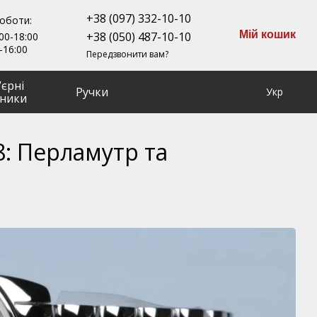
+38 (097) 332-10-10
роботи:
Мій кошик
+38 (050) 487-10-10
00-18:00
-16:00
Передзвонити вам?
ʼєрні
Ручки
Укр
ники
8: Перламутр та