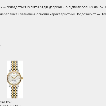
складається із пʼяти рядів дзеркально відполірованих ланок
талі
 черепашка і зазначені основні характеристики. Водозахист —
10
о
tina DS-8
33.051.22.118.01