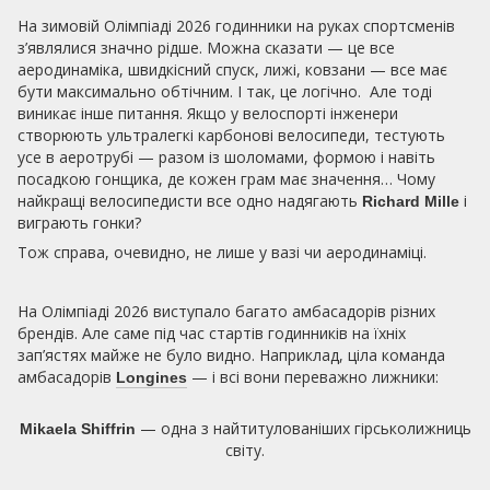
На зимовій Олімпіаді 2026 годинники на руках спортсменів
з’являлися значно рідше. Можна сказати — це все
аеродинаміка, швидкісний спуск, лижі, ковзани — все має
бути максимально обтічним. І так, це логічно. Але тоді
виникає інше питання. Якщо у велоспорті інженери
створюють ультралегкі карбонові велосипеди, тестують
усе в аеротрубі — разом із шоломами, формою і навіть
посадкою гонщика, де кожен грам має значення… Чому
найкращі велосипедисти все одно надягають
і
Richard Mille
виграють гонки?
Тож справа, очевидно, не лише у вазі чи аеродинаміці.
На Олімпіаді 2026 виступало багато амбасадорів різних
брендів. Але саме під час стартів годинників на їхніх
зап’ястях майже не було видно. Наприклад, ціла команда
амбасадорів
— і всі вони переважно лижники:
Longines
— одна з найтитулованіших гірськолижниць
Mikaela Shiffrin
світу.