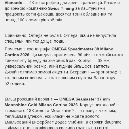
— 4K-інфографіка для арен і трансляцій. Разом із
Vionardo
дочірньою компанією
за лаштунками
Swiss Timing
працюють сотні фахівців, десятки тонн обладнання та
понад 100 кілометрів кабелів.
І, звичайно, Omega не була б Omega, якби не випустила
спеціальні лімітки до цієї події.
Почнемо з хронографа
OMEGA Speedmaster 38 Milano
. Ця модель присвячена 90-річчю олімпійського
Cortina 2026
таймкіпінгу бренду на зимових Іграх. Корпус — 38 мм,
універсальний розмір, який підійде більшості зап’ясть.
Дизайн отримав зимові акценти. Всередині — хронограф із
колонним колесом та коаксіальним спуском. Запас ходу —
52 години.
Більш розкішний варіант —
OMEGA Seamaster 37 mm
. Корпус виконаний із
Moonshine Gold Milano Cortina 2026
фірмового 18K золота Moonshine™ — сплаву з м’якшим,
теплішим відтінком, ніж класичне жовте золото.
Емальований циферблат додає глибини, а стрілки dauphine
з діамантовою поліровкою красиво грають на світлі.