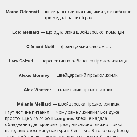
— швейцарський лижник, який уже виборов
Marco Odermatt
три медалі на цих Іграх.
— ще одна зірка швейцарської команди.
Loïc Meillard
— французький слаломіст.
Clément Noël
— перспективна албанська гірськолижниця.
Lara Colturi
— швейцарський гірськолижник.
Alexis Monney
— італійський гірськолижник.
Alex Vinatzer
— швейцарська гірськолижниця.
Mélanie Meillard
І тут логічне питання — чому саме лижники? Все дуже
просто. Ще у 1924 році
вперше надала
Longines
обладнання для хронометражу військової лижної гонки
неподалік своєї мануфактури в Сент-Ім’є. З того часу бренд
тісно пов’язаний із зимовими видами спорту. Сьогодні