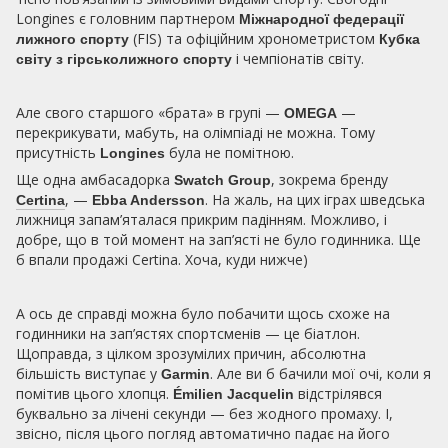
Longines є головним партнером
Міжнародної федерації
(FIS) та офіційним хронометристом
лижного спорту
Кубка
і чемпіонатів світу.
світу з гірськолижного спорту
Але свого старшого «брата» в групі —
—
OMEGA
перекрикувати, мабуть, на олімпіаді не можна. Тому
присутність
була не помітною.
Longines
Ще одна амбасадорка
, зокрема бренду
Swatch Group
, —
. На жаль, на цих іграх шведська
Certina
Ebba Andersson
лижниця запам’яталася прикрим падінням. Можливо, і
добре, що в той момент на зап’ясті не було годинника. Ще
б впали продажі Certina. Хоча, куди нижче)
А ось де справді можна було побачити щось схоже на
годинники на зап’ястях спортсменів — це біатлон.
Щоправда, з цілком зрозумілих причин, абсолютна
більшість виступає у
. Але ви б бачили мої очі, коли я
Garmin
помітив цього хлопця.
відстрілявся
Émilien Jacquelin
буквально за лічені секунди — без жодного промаху. І,
звісно, після цього погляд автоматично падає на його