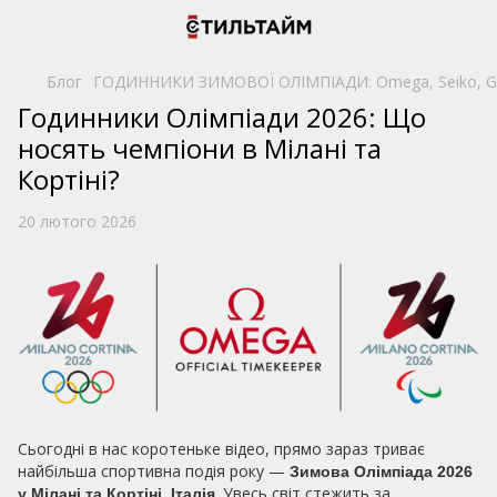
Блог
ГОДИННИКИ ЗИМОВОЇ ОЛІМПІАДИ: Omega, Seiko, Garm
Годинники Олімпіади 2026: Що
носять чемпіони в Мілані та
Кортіні?
20 лютого 2026
Сьогодні в нас коротеньке відео, прямо зараз триває
найбільша спортивна подія року —
Зимова Олімпіада 2026
. Увесь світ стежить за
у Мілані та Кортіні, Італія