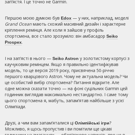
зап’ястя. І це точно не Garmin.
Першою моєю думкою був
— у них, наприклад, моделі
Edox
Grand Ocean
мають схожий масивний дизайн і характерне
кріплення ремінця. Але коли я зайшов у профіль
спортсмена, все стало зрозуміло: він амбасадор
Seiko
.
Prospex
І на зап’ясті в нього —
у золотистому корпусі з
Seiko Astron
каучуковим ремінцем. Якщо я правильно ідентифікував
модель, то це версія 2019 року, присвячена 50-річчю
першого кварцового Astron. Чому не актуальна модель? Чи
це особистий вибір спортсмена? Питання відкрите. Але
одне можна сказати точно — на фоні суцільних Garmin цей
годинник виглядав максимально нестандартно. І саме тому
цього спортсмена я, мабуть, запам’ятав найбільше з усієї
Олімпіади.
Друзі, а чим вам запам’яталися ці
?
Олімпійські ігри
Можливо, я щось пропустив і ви помітили ще цікаві
годинники на змаганнях — обов’язково напишіть про це в