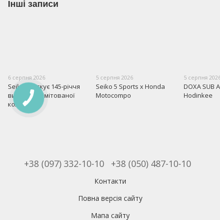
Інші записи
6 серпня 2026
5 серпня 2026
5 серпня 202
Seiko святкує 145-річчя
Seiko 5 Sports x Honda
DOXA SUB A
випуском лімітованої
Motocompo
Hodinkee
колекції
+38 (097) 332-10-10
+38 (050) 487-10-10
Контакти
Повна версія сайту
Мапа сайту