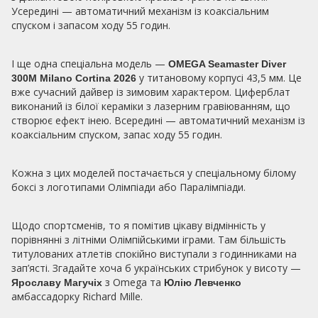
Усередині — автоматичний механізм із коаксіальним
спуском і запасом ходу 55 годин.
І ще одна спеціальна модель —
OMEGA Seamaster Diver
у титановому корпусі 43,5 мм. Це
300M Milano Cortina 2026
вже сучасний дайвер із зимовим характером. Циферблат
виконаний із білої кераміки з лазерним гравіюванням, що
створює ефект інею. Всередині — автоматичний механізм із
коаксіальним спуском, запас ходу 55 годин.
Кожна з цих моделей постачається у спеціальному білому
боксі з логотипами Олімпіади або Паралімпіади.
Щодо спортсменів, то я помітив цікаву відмінність у
порівнянні з літніми Олімпійськими іграми. Там більшість
титулованих атлетів спокійно виступали з годинниками на
зап’ясті. Згадайте хоча б українських стрибунок у висоту —
з Omega та
Ярославу Магучіх
Юлію Левченко
амбассадорку Richard Mille.