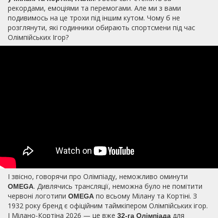
рекордами, емоціями та перемогами. Але ми з вами
подивимось на це трохи під іншим кутом. Чому б не
розглянути, які годинники обирають спортсмени під час
Олімпійських Ігор?
І звісно, говорячи про Олімпіаду, неможливо оминути
. Дивлячись трансляції, неможна було не помітити
OMEGA
червоні логотипи
по всьому Мілану та Кортіні. З
OMEGA
1932 року бренд є офіційним таймкіпером Олімпійських ігор.
І Мілано-Кортіна 2026 — це вже
для
32-га Олімпіада