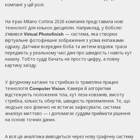
компанії у цій ролі.
На Іграх Milano Cortina 2026 компанія представила нові
технології для кількох дисциплін. Наприклад, у бобслеї
з’явився
— система, яка створює
Virtual Photofinish
віртуальне фотофінішне зображення з усіма екіпажами
одразу. Датчики всередині боба та антени вздовж траси
передають у реальному часі дані про швидкість і навіть кут
нахилу. Тобто судді бачать не просто цифру, а повну
картину заїзду.
У фігурному катанні та стрибках із трампліна працює
технологія
. Камери й алгоритми
Computer Vision
відстежують положення тіла, кут леза ковзанів, висоту
стрибка, кількість обертів, швидкість приземлення. Те, що
людське око фізично не встигає зафіксувати, система
аналізує миттєво — і допомагає суддям приймати рішення
на основі точних даних.
А вся ця аналітика виводиться через нову графічну систему