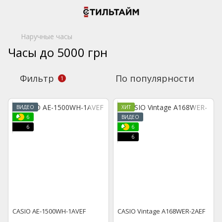
Наручные часы
Часы до 5000 грн
Фильтр
По популярности
1
ВИДЕО
ХИТ
6
ВИДЕО
6
6
6
CASIO AE-1500WH-1AVEF
CASIO Vintage A168WER-2AEF