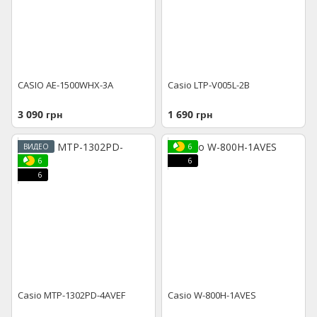
CASIO AE-1500WHX-3A
Casio LTP-V005L-2B
3 090 грн
1 690 грн
ВИДЕО
6
6
6
6
Casio MTP-1302PD-4AVEF
Casio W-800H-1AVES