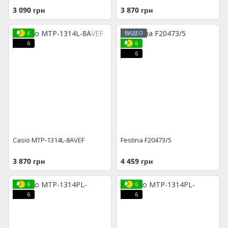
3 090 грн
3 870 грн
6
ВИДЕО
6
6
6
Casio MTP-1314L-8AVEF
Festina F20473/5
3 870 грн
4 459 грн
6
6
6
6