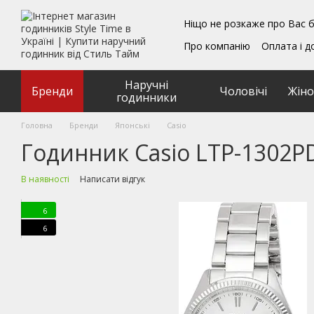
Перейти до основного контенту
Ніщо не розкаже про Вас б
Про компанію
Оплата і д
Блог
Обмін та поверн
Подарункові сертифікат
Наручні
Угода користувача
Бренди
Чоловічі
Жіно
годинники
Головна
Бренди
Японські
Casio
Годинник Casio LTP-1302P
В наявності
Написати відгук
6
6