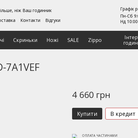
Графік 
ільше, ніж Ваш годинник
Пн-Сб 9:
оставка
Контакти
Відгуки
Нд 10:00
ення
Гарантії
и
Ремонт та обслуговування
Інтер
чі
Скриньки
Ножі
SALE
Zippo
годин
D-7A1VEF
4 660 грн
Купити
В кредит
ОПЛАТА ЧАСТИНАМИ