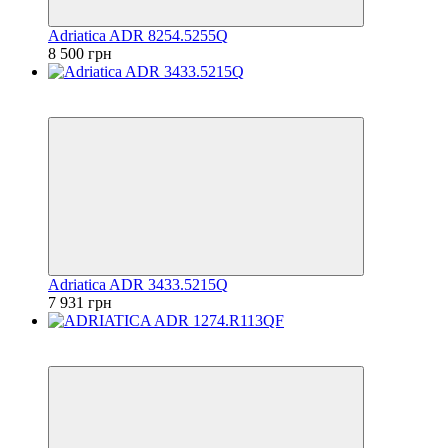
Adriatica ADR 8254.5255Q
8 500 грн
6
6
Adriatica ADR 3433.5215Q
7 931 грн
6
6