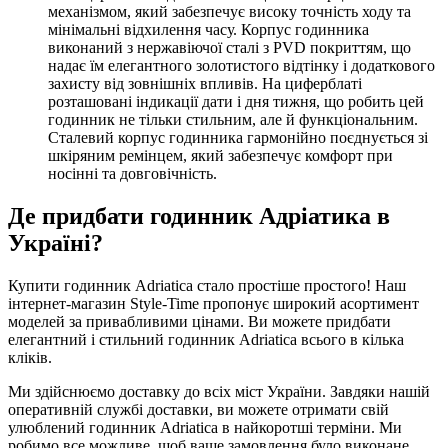
механізмом, який забезпечує високу точність ходу та
мінімальні відхилення часу. Корпус годинника
виконаний з нержавіючої сталі з PVD покриттям, що
надає їм елегантного золотистого відтінку і додаткового
захисту від зовнішніх впливів. На циферблаті
розташовані індикації дати і дня тижня, що робить цей
годинник не тільки стильним, але й функціональним.
Сталевий корпус годинника гармонійно поєднується зі
шкіряним ремінцем, який забезпечує комфорт при
носінні та довговічність.
Де придбати годинник Адріатика в
Україні?
Купити годинник Adriatica стало простіше простого! Наш
інтернет-магазин Style-Time пропонує широкий асортимент
моделей за привабливими цінами. Ви можете придбати
елегантний і стильний годинник Adriatica всього в кілька
кліків.
Ми здійснюємо доставку до всіх міст України. Завдяки нашій
оперативній службі доставки, ви можете отримати свій
улюблений годинник Adriatica в найкоротші терміни. Ми
робимо все можливе, щоб ваше замовлення було виконане