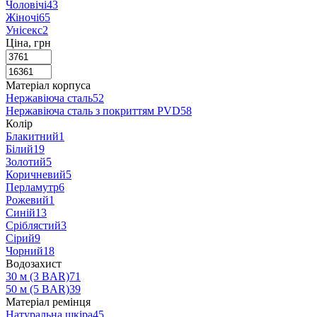
Чоловічі
43
Жіночі
65
Унісекс
2
Ціна, грн
Матеріал корпуса
Нержавіюча сталь
52
Нержавіюча сталь з покриттям PVD
58
Колір
Блакитний
1
Білий
19
Золотий
5
Коричневий
5
Перламутр
6
Рожевий
1
Синій
13
Сріблястий
3
Сірий
9
Чорний
18
Водозахист
30 м (3 BAR)
71
50 м (5 BAR)
39
Матеріал ремінця
Натуральна шкіра
45