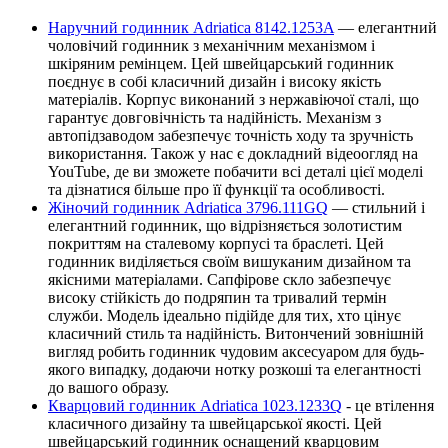
Наручний годинник Adriatica 8142.1253A
— елегантний
чоловічий годинник з механічним механізмом і
шкіряним ремінцем. Цей швейцарський годинник
поєднує в собі класичний дизайн і високу якість
матеріалів. Корпус виконаний з нержавіючої сталі, що
гарантує довговічність та надійність. Механізм з
автопідзаводом забезпечує точність ходу та зручність
використання. Також у нас є докладний відеоогляд на
YouTube, де ви зможете побачити всі деталі цієї моделі
та дізнатися більше про її функції та особливості.
Жіночий годинник Adriatica 3796.111GQ
— стильний і
елегантний годинник, що відрізняється золотистим
покриттям на сталевому корпусі та браслеті. Цей
годинник виділяється своїм вишуканим дизайном та
якісними матеріалами. Сапфірове скло забезпечує
високу стійкість до подряпин та тривалий термін
служби. Модель ідеально підійде для тих, хто цінує
класичний стиль та надійність. Витончений зовнішній
вигляд робить годинник чудовим аксесуаром для будь-
якого випадку, додаючи нотку розкоші та елегантності
до вашого образу.
Кварцовий годинник Adriatica 1023.1233Q
- це втілення
класичного дизайну та швейцарської якості. Цей
швейцарський годинник оснащений кварцовим