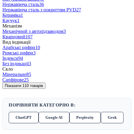
Нержавіюча сталь
36
Нержавіюча сталь з покриттям PVD
27
Кераміка
1
Каучук
1
Механізм
Механічний з автопідзаводом
3
Кварцовий
107
Вид індикації
Арабські цифри
10
Римські цифри
3
Індекси
94
Без індикації
3
Скло
Мінеральне
85
Сапфірове
25
Показати 110 товарів
ПОРІВНЯТИ КАТЕГОРІЮ В:
ChatGPT
Google AI
Perplexity
Grok