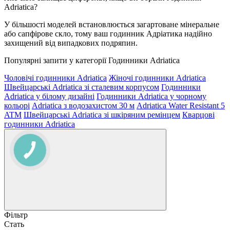
Adriatica?
У більшості моделей встановлюється загартоване мінеральне
або сапфірове скло, тому ваш годинник Адріатика надійно
захищений від випадкових подряпин.
Популярні запити у категорії Годинники Adriatica
Чоловічі годинники Adriatica
Жіночі годинники Adriatica
Швейцарські Adriatica зі сталевим корпусом
Годинники
Adriatica у білому дизайні
Годинники Adriatica у чорному
кольорі
Adriatica з водозахистом 30 м
Adriatica Water Resistant 5
ATM
Швейцарські Adriatica зі шкіряним ремінцем
Кварцові
годинники Adriatica
Фільтр
Стать