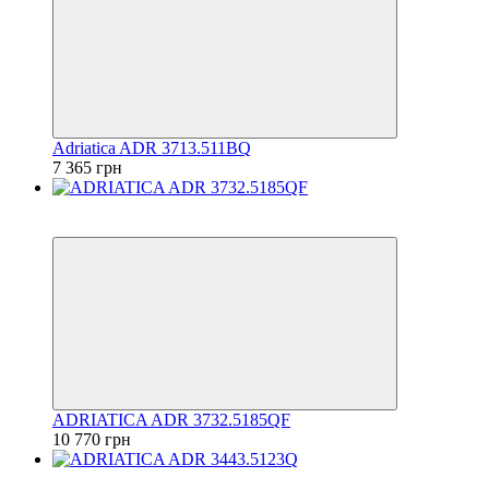
Adriatica ADR 3713.511BQ
7 365 грн
6
6
ADRIATICA ADR 3732.5185QF
10 770 грн
6