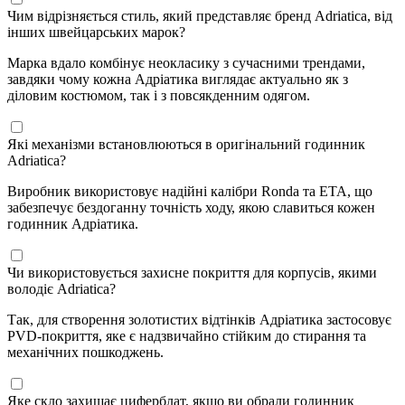
Чим відрізняється стиль, який представляє бренд Adriatica, від
інших швейцарських марок?
Марка вдало комбінує неокласику з сучасними трендами,
завдяки чому кожна Адріатика виглядає актуально як з
діловим костюмом, так і з повсякденним одягом.
Які механізми встановлюються в оригінальний годинник
Adriatica?
Виробник використовує надійні калібри Ronda та ETA, що
забезпечує бездоганну точність ходу, якою славиться кожен
годинник Адріатика.
Чи використовується захисне покриття для корпусів, якими
володіє Adriatica?
Так, для створення золотистих відтінків Адріатика застосовує
PVD-покриття, яке є надзвичайно стійким до стирання та
механічних пошкоджень.
Яке скло захищає циферблат, якщо ви обрали годинник