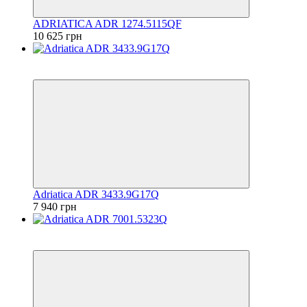
ADRIATICA ADR 1274.5115QF
10 625 грн
6
6
Adriatica ADR 3433.9G17Q
7 940 грн
6
6