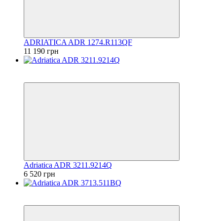
ADRIATICA ADR 1274.R113QF
11 190 грн
6
6
Adriatica ADR 3211.9214Q
6 520 грн
6
6