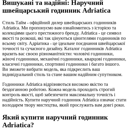
Вишукані та надійні: Наручний
швейцарський годинник Adriatica
Стиль Тайм - офіційний дилер швейцарських годинників
Adriatica. Ми пропонуємо вам ознайомитись з історією та
колекціями цього престижного бренду. Adriatica - це символ
якості та розкоші, які так цінуються цінителями годинників по
всьому світу. Адріатика - це ідеальне поєднання швейцарської
точності та сучасного дизайну. Каталог годинників Adriatica
вразить вас своєю різноманітністю: чоловічі годинники,
жіночі годинники, механічні годинники, кварцові годинники,
класичні годинники, спортивні годинники і багато іншого.
Ви зможете вибрати модель, яка підкреслить ваш
індивідуальний стиль та стане вашим надійним супутником.
Годинники Adriatica відрізняються високою якістю та
бездоганною роботою. Кожна модель проходить строгий
контроль якості, щоб забезпечити максимальну точність і
надійність. Купити наручний годинник Adriatica означає стати
володарем твору мистецтва, який прослужить вам довгі роки.
Який купити наручний годинник
Adriatica?