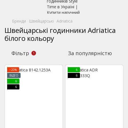
Бренди
Швейцарські
Adriatica
Швейцарські годинники Adriatica
білого кольору
Фільтр
За популярністю
1
−20%
6
ВІДЕО
6
6
6