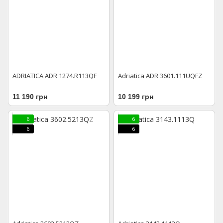
ADRIATICA ADR 1274.R113QF
Adriatica ADR 3601.111UQFZ
11 190 грн
10 199 грн
6
6
6
6