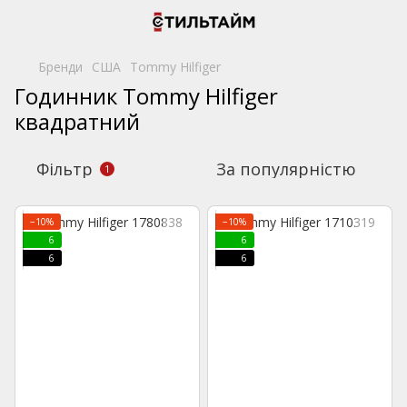
Бренди
США
Tommy Hilfiger
Годинник Tommy Hilfiger
квадратний
Фільтр
За популярністю
1
−10%
−10%
6
6
6
6