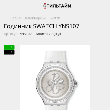
Бренди
Швейцарські
Swatch
Годинник SWATCH YNS107
Артикул:
YNS107
Написати відгук
6
6