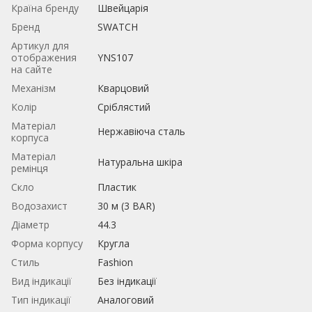
Країна бренду
Швейцарія
Бренд
SWATCH
Артикул для
отображения
YNS107
на сайте
Механізм
Кварцовий
Колір
Сріблястий
Матеріал
Нержавіюча сталь
корпуса
Матеріал
Натуральна шкіра
ремінця
Скло
Пластик
Водозахист
30 м (3 BAR)
Діаметр
44.3
Форма корпусу
Кругла
Стиль
Fashion
Вид індикації
Без індикації
Тип індикації
Аналоговий