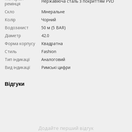
Нержавіюча сталь з покриттям PVD
ремінця
Скло
Мінеральне
Колір
Чорний
Водозахист
50 м (5 BAR)
Діаметр
42.0
Форма корпусу
Квадратна
Стиль
Fashion
Тип індикації
Аналоговий
Вид індикації
Римські цифри
Відгуки
Додайте перший відгук