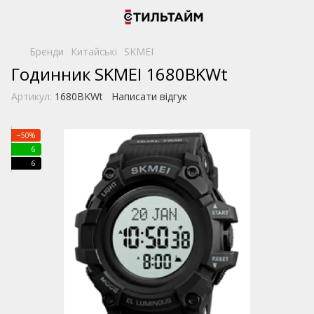
Бренди
Китайські
SKMEI
Годинник SKMEI 1680BKWt
Артикул:
1680BKWt
Написати відгук
−50%
6
6