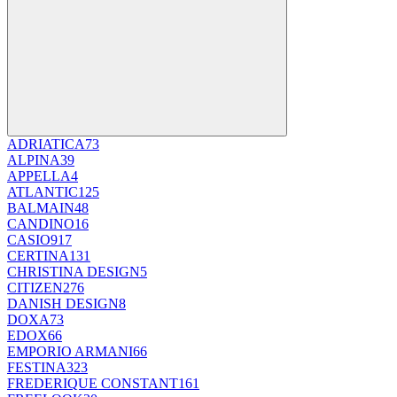
ADRIATICA
73
ALPINA
39
APPELLA
4
ATLANTIC
125
BALMAIN
48
CANDINO
16
CASIO
917
CERTINA
131
CHRISTINA DESIGN
5
CITIZEN
276
DANISH DESIGN
8
DOXA
73
EDOX
66
EMPORIO ARMANI
66
FESTINA
323
FREDERIQUE CONSTANT
161