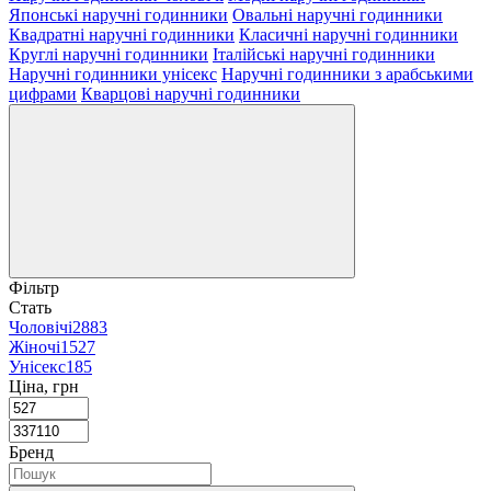
Японські наручні годинники
Овальні наручні годинники
Квадратні наручні годинники
Класичні наручні годинники
Круглі наручні годинники
Італійські наручні годинники
Наручні годинники унісекс
Наручні годинники з арабськими
цифрами
Кварцові наручні годинники
Фільтр
Стать
Чоловічі
2883
Жіночі
1527
Унісекс
185
Ціна, грн
Бренд