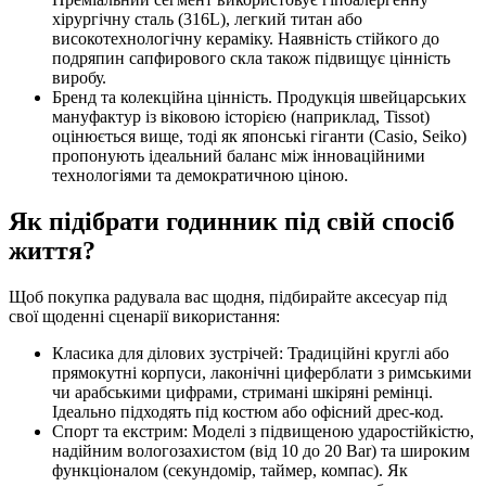
хірургічну сталь (316L), легкий титан або
високотехнологічну кераміку. Наявність стійкого до
подряпин сапфирового скла також підвищує цінність
виробу.
Бренд та колекційна цінність. Продукція швейцарських
мануфактур із віковою історією (наприклад, Tissot)
оцінюється вище, тоді як японські гіганти (Casio, Seiko)
пропонують ідеальний баланс між інноваційними
технологіями та демократичною ціною.
Як підібрати годинник під свій спосіб
життя?
Щоб покупка радувала вас щодня, підбирайте аксесуар під
свої щоденні сценарії використання:
Класика для ділових зустрічей: Традиційні круглі або
прямокутні корпуси, лаконічні циферблати з римськими
чи арабськими цифрами, стримані шкіряні ремінці.
Ідеально підходять під костюм або офісний дрес-код.
Спорт та екстрим: Моделі з підвищеною ударостійкістю,
надійним вологозахистом (від 10 до 20 Bar) та широким
функціоналом (секундомір, таймер, компас). Як