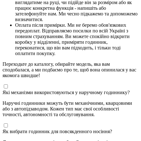
виглядатиме на руці, чи підійде він за розміром або як
працює конкретна функція - напишіть або
зателефонуйте нам. Ми чесно підкажемо та допоможемо
визначитися.
Оплата після примірки. Ми не беремо обов'язкових
передоплат. Відправляємо посилки по всій Україні з
повним страхуванням. Ви можете спокійно відкрити
коробку у відділенні, приміряти годинник,
переконатися, що він вам підходить, і тільки тоді
оплатити покупку.
Переходьте до каталогу, обирайте модель, яка вам
сподобалася, а ми подбаємо про те, щоб вона опинилася у вас
якомога швидше!
Які механізми використовуються у наручному годиннику?
Наручні годинники можуть бути механічними, кварцовими
або з автопідзаводом. Кожен тип має свої особливості
точності, автономності та обслуговування.
Як вибрати годинник для повсякденного носіння?