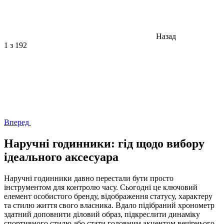
Назад
1
з 192
Вперед
Наручні годинники: гід щодо вибору
ідеального аксесуара
Наручні годинники давно перестали бути просто
інструментом для контролю часу. Сьогодні це ключовий
елемент особистого бренду, відображення статусу, характеру
та стилю життя свого власника. Вдало підібраний хронометр
здатний доповнити діловий образ, підкреслити динаміку
спортивного стилю або стати головним акцентом вечірнього