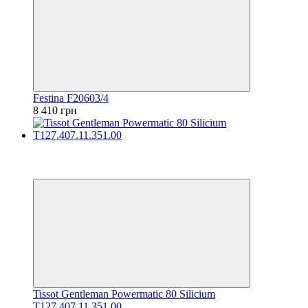
Festina F20603/4
8 410 грн
Відео
6
6
Tissot Gentleman Powermatic 80 Silicium
T127.407.11.351.00