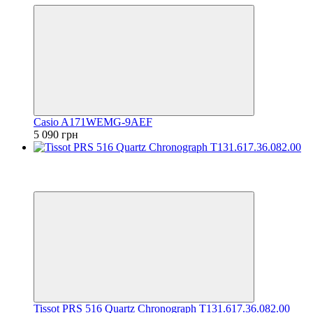
Casio A171WEMG-9AEF
5 090 грн
Відео
6
6
Tissot PRS 516 Quartz Chronograph T131.617.36.082.00