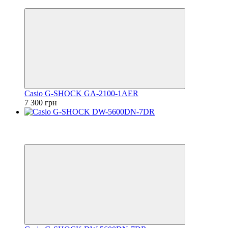
6
Casio G-SHOCK GA-2100-1AER
7 300 грн
Відео
6
6