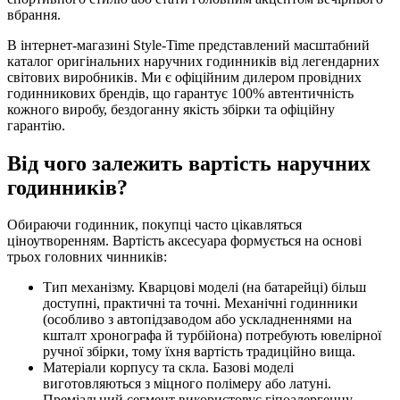
вбрання.
В інтернет-магазині Style-Time представлений масштабний
каталог оригінальних наручних годинників від легендарних
світових виробників. Ми є офіційним дилером провідних
годинникових брендів, що гарантує 100% автентичність
кожного виробу, бездоганну якість збірки та офіційну
гарантію.
Від чого залежить вартість наручних
годинників?
Обираючи годинник, покупці часто цікавляться
ціноутворенням. Вартість аксесуара формується на основі
трьох головних чинників:
Тип механізму. Кварцові моделі (на батарейці) більш
доступні, практичні та точні. Механічні годинники
(особливо з автопідзаводом або ускладненнями на
кшталт хронографа й турбійона) потребують ювелірної
ручної збірки, тому їхня вартість традиційно вища.
Матеріали корпусу та скла. Базові моделі
виготовляються з міцного полімеру або латуні.
Преміальний сегмент використовує гіпоалергенну