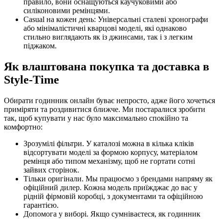
правило, вони оснащуються каучуковими або
силіконовими ремінцями.
Casual на кожен день: Універсальні сталеві хронографи
або мінімалістичні кварцові моделі, які однаково
стильно виглядають як із джинсами, так і з легким
піджаком.
Як влаштована покупка та доставка в
Style-Time
Обирати годинник онлайн буває непросто, адже його хочеться
приміряти та роздивитися ближче. Ми постаралися зробити
так, щоб купувати у нас було максимально спокійно та
комфортно:
Зрозумілі фільтри. У каталозі можна в кілька кліків
відсортувати моделі за формою корпусу, матеріалом
ремінця або типом механізму, щоб не гортати сотні
зайвих сторінок.
Тільки оригінали. Мы працюємо з брендами напряму як
офіційний дилер. Кожна модель приїжджає до вас у
рідній фірмовій коробці, з документами та офіційною
гарантією.
Допомога у виборі. Якщо сумніваєтеся, як годинник