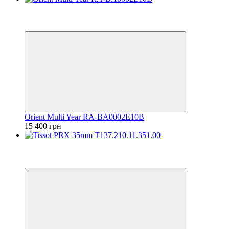
Відео
6
6
Orient Multi Year RA-BA0002E10B
15 400 грн
Відео
6
6