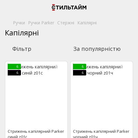
Ручки
Ручки Parker
Стержні
Капілярні
Капілярні
Фільтр
За популярністю
6
6
6
6
Стрижень капілярний Parker
Стрижень капілярний Parker
синій z01c
чорний z01ч