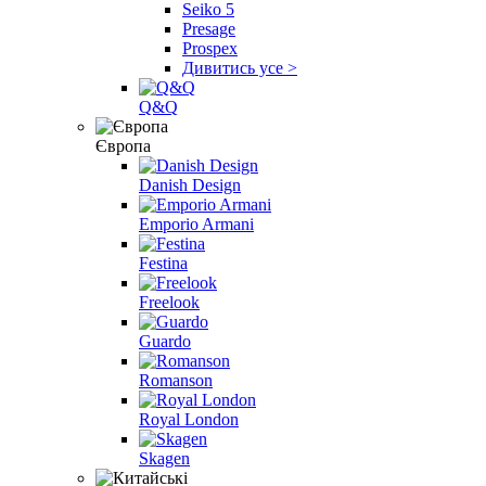
Seiko 5
Presage
Prospex
Дивитись усе >
Q&Q
Європа
Danish Design
Emporio Armani
Festina
Freelook
Guardo
Romanson
Royal London
Skagen