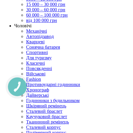
15 000 – 30 000 грн
30 000 – 60 000 грн
60 000 – 100 000 грн
від 100 000 грн
Чоловічі
Механічні
Автопідзавод
Кварцеві
Сонячна батарея
Спортивні
Для туризму
Класичні
Повсякденні
Військові
Fashion
Противоударні годинники
Хронограф
Дайверські
Годинники з будильником
Шкіряний ремінець
Сталевий браслет
Каучуковий браслет
Тканинний ремінець
Сталевий корпус
Полімерний корпус