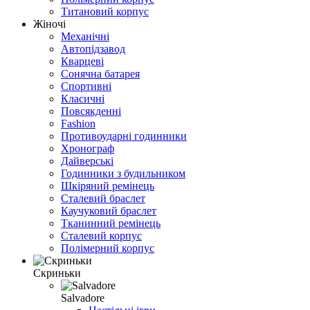
Титановий корпус
Жіночі
Механічні
Автопідзавод
Кварцеві
Сонячна батарея
Спортивні
Класичні
Повсякденні
Fashion
Противоударні годинники
Хронограф
Дайверські
Годинники з будильником
Шкіряний ремінець
Сталевий браслет
Каучуковий браслет
Тканинний ремінець
Сталевий корпус
Полімерний корпус
Скриньки
Salvadore