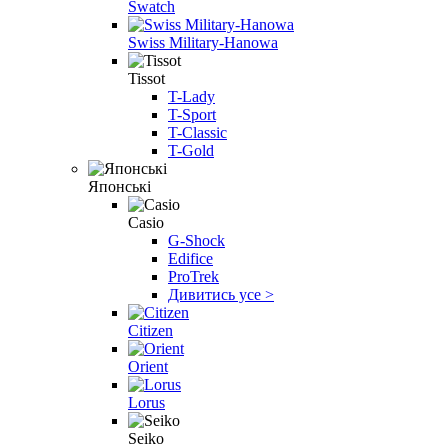
Swatch
Swiss Military-Hanowa
Tissot
T-Lady
T-Sport
T-Classic
T-Gold
Японські
Casio
G-Shock
Edifice
ProTrek
Дивитись усе >
Citizen
Orient
Lorus
Seiko