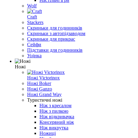
Настільні ігри
Wolf
Craft
Stackers
Скриньки для годинників
Скриньки з автопідзаводом
Скриньки для прикрас
Сейфи
Підставки для годинників
Уцінка
Ножі
Ножі Victorinox
Ножі Boker
Ножі Ganzo
Ножі Grand Way
Туристичні ножі
Ніж з кресалом
Ніж з пилкою
Ніж відкривачка
Консервний ніж
Ніж викрутка
Ножиці