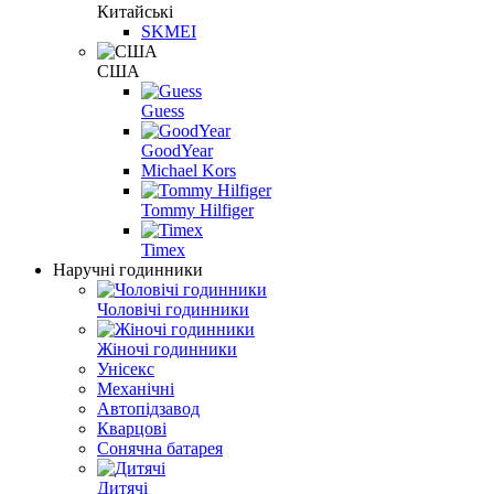
Китайські
SKMEI
США
Guess
GoodYear
Michael Kors
Tommy Hilfiger
Timex
Наручні годинники
Чоловічі годинники
Жіночі годинники
Унісекс
Механічні
Автопідзавод
Кварцові
Сонячна батарея
Дитячі