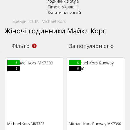
Бренди
США
Michael Kors
Жіночі годинники Майкл Корс
Фільтр
За популярністю
1
6
6
6
6
Michael Kors MK7303
Michael Kors Runway MK7390