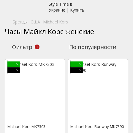
Бренды
США
Michael Kors
Часы Майкл Корс женские
Фильтр
По популярности
1
6
6
6
6
Michael Kors MK7303
Michael Kors Runway MK7390