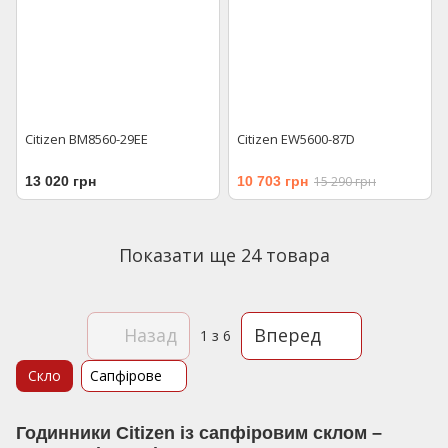
Citizen BM8560-29EE
Citizen EW5600-87D
13 020 грн
10 703 грн
15 290 грн
Показати ще 24 товара
Назад
Вперед
1
з 6
Скло
Сапфірове
Годинники Citizen із сапфіровим склом –