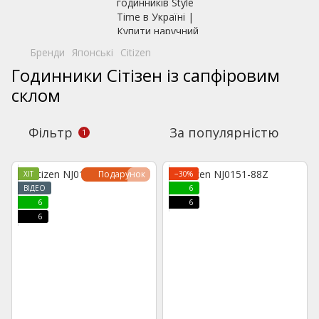
Бренди
Японські
Citizen
Годинники Сітізен із сапфіровим
склом
Фільтр
За популярністю
1
Подарунок
ХІТ
−30%
ВІДЕО
6
6
6
6