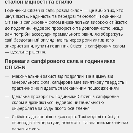
еталон міцності та стилю
Годинники Citizen із сапфіровим склом — це вибір тих, хто
цінує якість, надійність та передові технології. Годинники
Сітізен із сапфіровим склом вирізняються високою стійкістю
до подряпин, чудовою прозорістю та довговічністю. Якщо
вам потрібні аксесуари преміального рівня, які збережуть
свій бездоганний вигляд навіть через роки активного
використання, купити годинник Citizen із сапфіровим склом
— ідеальне рішення.
Переваги сапфірового скла в годинниках
CITIZEN
Максимальний захист від подряпин. На відміну від
мінерального скла, сапфірове має виняткову твердість і
практично не піддається механічним пошкодженням.
Ідеальна прозорість. Годинники Citizen із сапфіровим
склом відрізняються чудовою читабельністю
циферблата за будь-якого освітлення.
Стійкість до зовнішніх факторів. Такі моделі стійкі до
перепадів температури, вологості та значних механічних
навантажень.