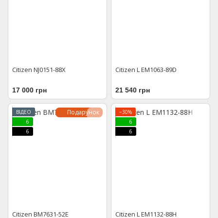
Citizen NJ0151-88X
Citizen L EM1063-89D
17 000 грн
21 540 грн
Подарунок
ВІДЕО
−30%
6
6
6
6
Citizen BM7631-52E
Citizen L EM1132-88H