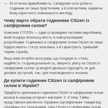
Естетична привабливість. Сапфірове скло робить
годинник не лише практичним, а й елегантним, надаючи
йому ефектного зовнішнього вигляду.
Чому варто обрати годинники Citizen із
сапфіровим склом?
Компанія CITIZEN — один із провідних світових виробників,
який поєднує японську якість із найсучаснішими
розробками. Годинники із сапфіровим склом Citizen не лише
підкреслюють статус власника, а й гарантують тривалий
термін служби.
Якщо вам потрібні аксесуари, що поєднують стиль,
надійність та функціональність, зверніть увагу на Citizen із
сапфіровим склом. Ці моделі ідеально підходять як для
ділових зустрічей, так і для повсякденного носіння.
Де купити годинник Citizen із сапфіровим
склом в Україні?
Придбати оригінальні годинники Citizen із сапфіровим склом
можна в нашому інтернет-магазині. У «Стиль Тайм»
представлені виключно справжні сертифіковані товари від
офіційних постачальників. Ціна Citizen із сапфіровим склом