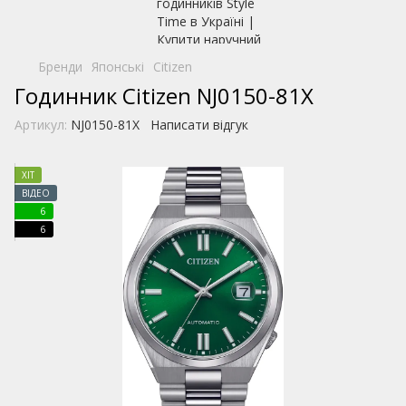
Бренди
Японські
Citizen
Годинник Citizen NJ0150-81X
Артикул:
NJ0150-81X
Написати відгук
ХІТ
ВІДЕО
6
6