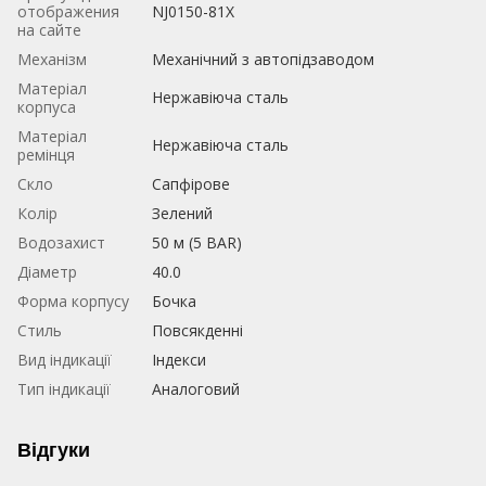
отображения
NJ0150-81X
на сайте
Механізм
Механічний з автопідзаводом
Матеріал
Нержавіюча сталь
корпуса
Матеріал
Нержавіюча сталь
ремінця
Скло
Сапфірове
Колір
Зелений
Водозахист
50 м (5 BAR)
Діаметр
40.0
Форма корпусу
Бочка
Стиль
Повсякденні
Вид індикації
Індекси
Тип індикації
Аналоговий
Відгуки