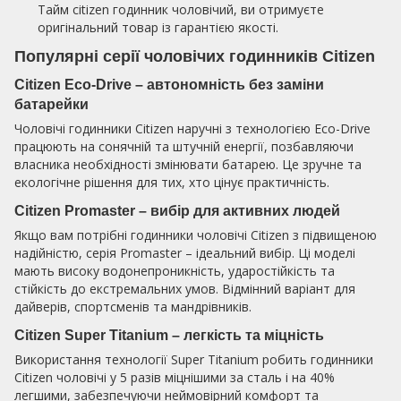
Тайм citizen годинник чоловічий, ви отримуєте
оригінальний товар із гарантією якості.
Популярні серії чоловічих годинників Citizen
Citizen Eco-Drive – автономність без заміни
батарейки
Чоловічі годинники Citizen наручні з технологією Eco-Drive
працюють на сонячній та штучній енергії, позбавляючи
власника необхідності змінювати батарею. Це зручне та
екологічне рішення для тих, хто цінує практичність.
Citizen Promaster – вибір для активних людей
Якщо вам потрібні годинники чоловічі Citizen з підвищеною
надійністю, серія Promaster – ідеальний вибір. Ці моделі
мають високу водонепроникність, ударостійкість та
стійкість до екстремальних умов. Відмінний варіант для
дайверів, спортсменів та мандрівників.
Citizen Super Titanium – легкість та міцність
Використання технології Super Titanium робить годинники
Citizen чоловічі у 5 разів міцнішими за сталь і на 40%
легшими, забезпечуючи неймовірний комфорт та