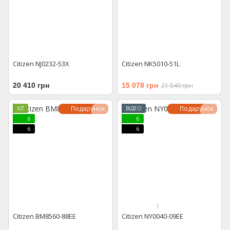
Citizen NJ0232-53X
Citizen NK5010-51L
20 410 грн
15 078 грн
21 540 грн
Подарунок
Подарунок
ХІТ
ВІДЕО
6
6
6
6
1
Citizen BM8560-88EE
Citizen NY0040-09EE