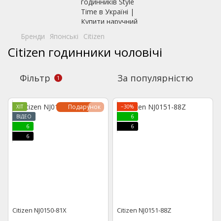
Бренди
Японські
Citizen
Citizen годинники чоловічі
Фільтр
За популярністю
1
Подарунок
ХІТ
−30%
ВІДЕО
6
6
6
6
Citizen NJ0150-81X
Citizen NJ0151-88Z