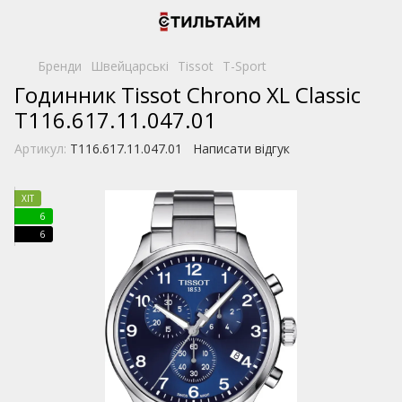
Бренди
Швейцарські
Tissot
T-Sport
Годинник Tissot Chrono XL Classic
T116.617.11.047.01
Артикул:
T116.617.11.047.01
Написати відгук
ХІТ
6
6