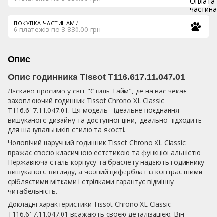
ПОКУПКА ЧАСТИНАМИ
6 платежів по 3 830.00 грн
Опис
Опис годинника Tissot T116.617.11.047.01
Ласкаво просимо у світ "Стиль Тайм", де на вас чекає
захоплюючий годинник Tissot Chrono XL Classic
T116.617.11.047.01. Ця модель - ідеальне поєднання
вишуканого дизайну та доступної ціни, ідеально підходить
для шанувальників стилю та якості.
Чоловічий наручний годинник Tissot Chrono XL Classic
вражає своєю класичною естетикою та функціональністю.
Нержавіюча сталь корпусу та браслету надають годиннику
вишуканого вигляду, а чорний циферблат із контрастними
сріблястими мітками і стрілками гарантує відмінну
читабельність.
Докладні характеристики Tissot Chrono XL Classic
T116.617.11.047.01 вражають своєю деталізацією. Він