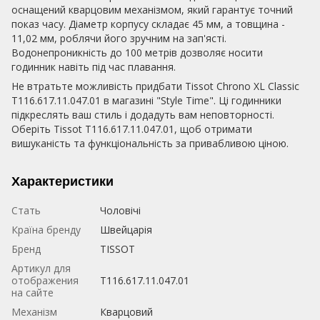
оснащений кварцовим механізмом, який гарантує точний
показ часу. Діаметр корпусу складає 45 мм, а товщина -
11,02 мм, роблячи його зручним на зап'ясті.
Водонепроникність до 100 метрів дозволяє носити
годинник навіть під час плавання.
Не втратьте можливість придбати Tissot Chrono XL Classic
T116.617.11.047.01 в магазині "Style Time". Ці годинники
підкреслять ваш стиль і додадуть вам неповторності.
Оберіть Tissot T116.617.11.047.01, щоб отримати
вишуканість та функціональність за привабливою ціною.
Характеристики
Стать
Чоловічі
Країна бренду
Швейцарія
Бренд
TISSOT
Артикул для
отображения
T116.617.11.047.01
на сайте
Механізм
Кварцовий