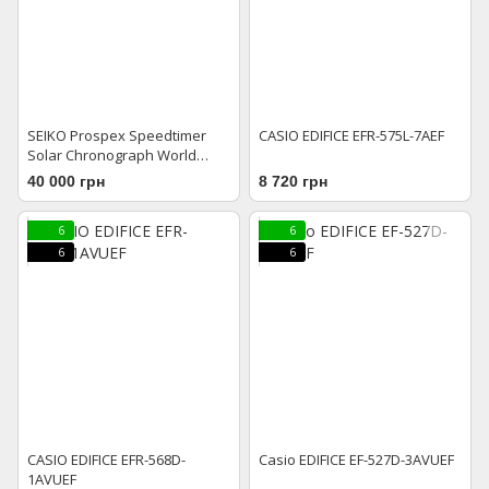
SEIKO Prospex Speedtimer
CASIO EDIFICE EFR-575L-7AEF
Solar Chronograph World
Athletics Championships
40 000 грн
8 720 грн
Tokyo 25 Limited Edition
SSC955P1
6
6
6
6
CASIO EDIFICE EFR-568D-
Casio EDIFICE EF-527D-3AVUEF
1AVUEF