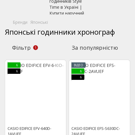
Бренди
Японські
Японські годинники хронограф
Фільтр
За популярністю
1
6
ВІДЕО
6
6
6
CASIO EDIFICE EFV-640D-
CASIO EDIFICE EFS-S630DC-
1AVUEF
2AVUEF