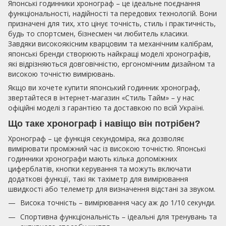
Японські годинники хронограф – це ідеальне поєднання
функціональності, надійності та передових технологій. Вони
призначені для тих, хто цінує точність, стиль і практичність,
будь то спортсмен, бізнесмен чи любитель класики.
Завдяки високоякісним кварцовим та механічним калібрам,
японські бренди створюють найкращі моделі хронографів,
які відрізняються довговічністю, ергономічним дизайном та
високою точністю вимірювань.
Якщо ви хочете купити японський годинник хронограф,
звертайтеся в інтернет-магазин «Стиль Тайм» – у нас
офіційні моделі з гарантією та доставкою по всій Україні.
Що таке хронограф і навіщо він потрібен?
Хронограф – це функція секундоміра, яка дозволяє
вимірювати проміжний час із високою точністю. Японські
годинники хронографи мають кілька допоміжних
циферблатів, кнопки керування та можуть включати
додаткові функції, такі як тахіметр для вимірювання
швидкості або телеметр для визначення відстані за звуком.
Висока точність – вимірювання часу аж до 1/10 секунди.
Спортивна функціональність – ідеальні для тренувань та