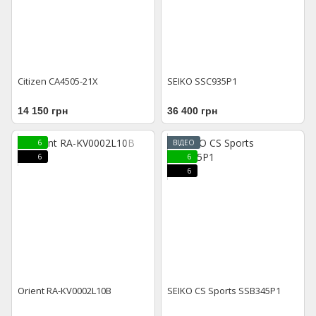
Citizen CA4505-21X
SEIKO SSC935P1
14 150 грн
36 400 грн
6
ВІДЕО
6
6
6
Orient RA-KV0002L10B
SEIKO CS Sports SSB345P1