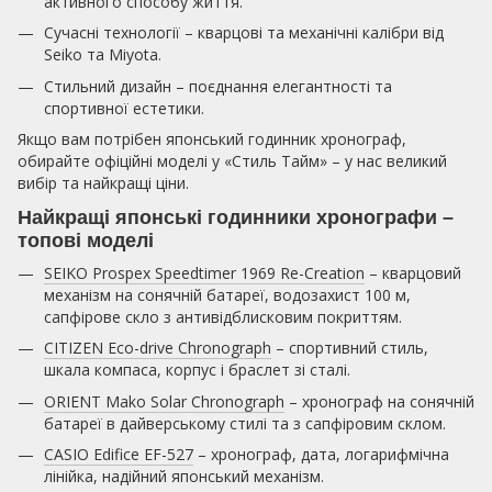
активного способу життя.
Сучасні технології – кварцові та механічні калібри від
Seiko та Miyota.
Стильний дизайн – поєднання елегантності та
спортивної естетики.
Якщо вам потрібен японський годинник хронограф,
обирайте офіційні моделі у «Стиль Тайм» – у нас великий
вибір та найкращі ціни.
Найкращі японські годинники хронографи –
топові моделі
SEIKO Prospex Speedtimer 1969 Re-Creation
– кварцовий
механізм на сонячній батареї, водозахист 100 м,
сапфірове скло з антивідблисковим покриттям.
CITIZEN Eco-drive Chronograph
– спортивний стиль,
шкала компаса, корпус і браслет зі сталі.
ORIENT Mako Solar Chronograph
– хронограф на сонячній
батареї в дайверському стилі та з сапфіровим склом.
CASIO Edifice EF-527
– хронограф, дата, логарифмічна
лінійка, надійний японський механізм.