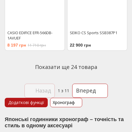
CASIO EDIFICE EFR-566DB-
SEIKO CS Sports SSB387P1
1AVUEF
8 197 грн
11 710 грн
22 900 грн
Показати ще 24 товара
Назад
Вперед
1
з 11
Додаткові функції
Хронограф
Японські годинники хронограф – точність та
стиль в одному аксесуарі