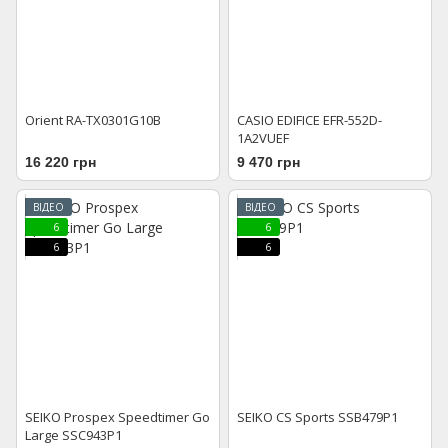
Orient RA-TX0301G10B
CASIO EDIFICE EFR-552D-
1A2VUEF
16 220 грн
9 470 грн
ВІДЕО
ВІДЕО
6
6
6
6
SEIKO Prospex Speedtimer Go
SEIKO CS Sports SSB479P1
Large SSC943P1