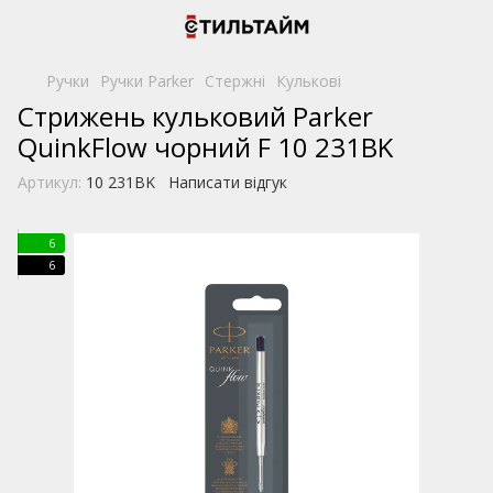
Ручки
Ручки Parker
Стержні
Кулькові
Стрижень кульковий Parker
QuinkFlow чорний F 10 231BK
Артикул:
10 231BK
Написати відгук
6
6