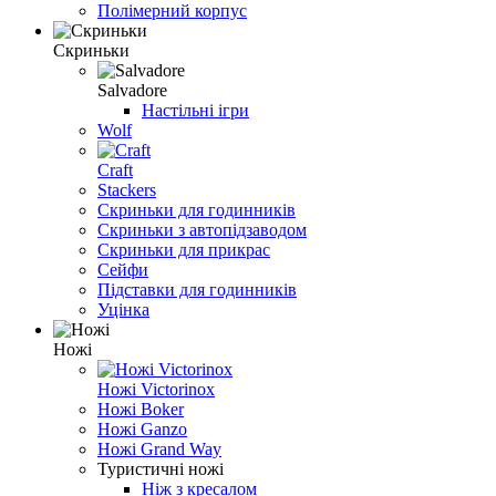
Полімерний корпус
Скриньки
Salvadore
Настільні ігри
Wolf
Craft
Stackers
Скриньки для годинників
Скриньки з автопідзаводом
Скриньки для прикрас
Сейфи
Підставки для годинників
Уцінка
Ножі
Ножі Victorinox
Ножі Boker
Ножі Ganzo
Ножі Grand Way
Туристичні ножі
Ніж з кресалом