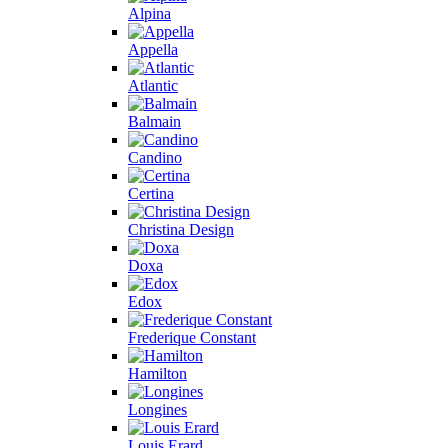
Alpina
Appella
Atlantic
Balmain
Candino
Certina
Christina Design
Doxa
Edox
Frederique Constant
Hamilton
Longines
Louis Erard