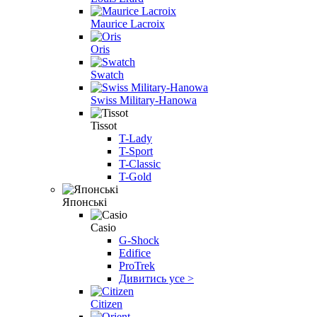
Maurice Lacroix
Oris
Swatch
Swiss Military-Hanowa
Tissot
T-Lady
T-Sport
T-Classic
T-Gold
Японські
Casio
G-Shock
Edifice
ProTrek
Дивитись усе >
Citizen