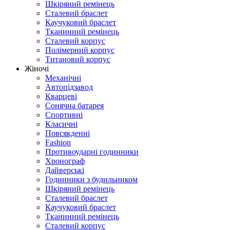
Шкіряний ремінець
Сталевий браслет
Каучуковий браслет
Тканинний ремінець
Сталевий корпус
Полімерний корпус
Титановий корпус
Жіночі
Механічні
Автопідзавод
Кварцеві
Сонячна батарея
Спортивні
Класичні
Повсякденні
Fashion
Противоударні годинники
Хронограф
Дайверські
Годинники з будильником
Шкіряний ремінець
Сталевий браслет
Каучуковий браслет
Тканинний ремінець
Сталевий корпус