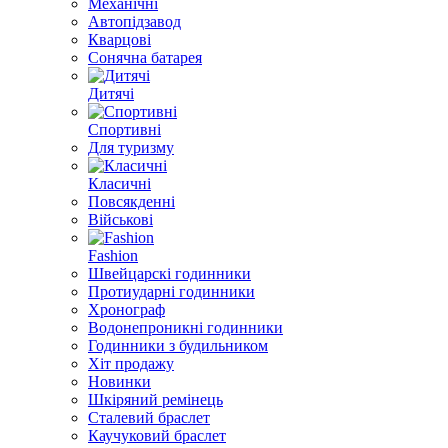
Механічні
Автопідзавод
Кварцові
Сонячна батарея
Дитячі
Спортивні
Для туризму
Класичні
Повсякденні
Військові
Fashion
Швейцарскі годинники
Протиударні годинники
Хронограф
Водонепроникні годинники
Годинники з будильником
Хіт продажу
Новинки
Шкіряний ремінець
Сталевий браслет
Каучуковий браслет