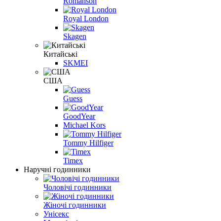
Romanson
Royal London
Skagen
Китайські
SKMEI
США
Guess
GoodYear
Michael Kors
Tommy Hilfiger
Timex
Наручні годинники
Чоловічі годинники
Жіночі годинники
Унісекс