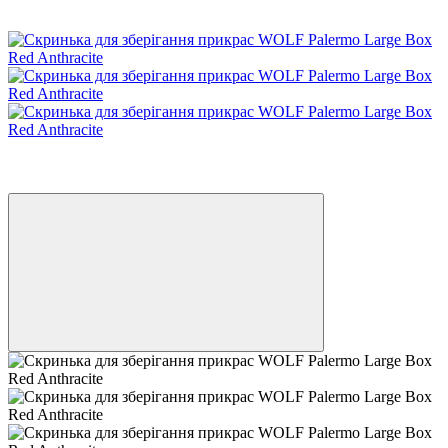
−10%
6
6