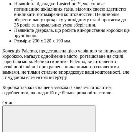
Наявність підкладки LusterLoc™, яка сприяє
поглинанню шкідливих газів, відомих своєю здатністю
викликати потьмарення коштовностей. Це дозволяє
зберегти вашу прикрасу у вихідному стані протягом до
35 років за нормальних умов зберігання.
Наявність дзеркала, що робить використання коробки ще
зручнішою.
Розміри: 290 х 220 х 190 мм.
Колекція Palermo, представлена цією чарівною та вишуканою
коробкою, нагадує однойменне місто, розташоване на схилі
гори біля моря. Велика скринька Palermo, виготовлена з
розкішної шкіри і прикрашена шикарними позолоченими
замками, не тільки стильно впорядковує ваші коштовності, але
і є чудовим елементом інтер'єру.
Коробка також оснащена замком із ключем та золотим
оздобленням, що надає їй ще більше розкоші та стилю.
Опис