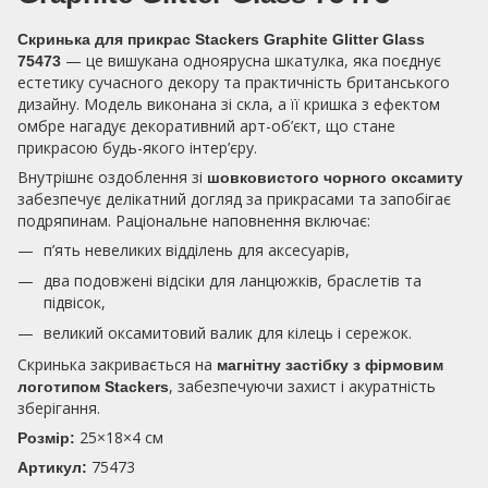
Скринька для прикрас Stackers Graphite Glitter Glass
— це вишукана одноярусна шкатулка, яка поєднує
75473
естетику сучасного декору та практичність британського
дизайну. Модель виконана зі скла, а її кришка з ефектом
омбре нагадує декоративний арт-об’єкт, що стане
прикрасою будь-якого інтер’єру.
Внутрішнє оздоблення зі
шовковистого чорного оксамиту
забезпечує делікатний догляд за прикрасами та запобігає
подряпинам. Раціональне наповнення включає:
п’ять невеликих відділень для аксесуарів,
два подовжені відсіки для ланцюжків, браслетів та
підвісок,
великий оксамитовий валик для кілець і сережок.
Скринька закривається на
магнітну застібку з фірмовим
, забезпечуючи захист і акуратність
логотипом Stackers
зберігання.
25×18×4 см
Розмір:
75473
Артикул: