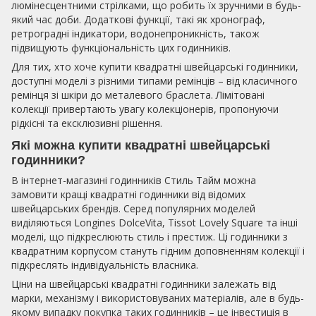
люмінесцентними стрілками, що робить їх зручними в будь-
який час доби. Додаткові функції, такі як хронограф,
ретроградні індикатори, водонепроникність, також
підвищують функціональність цих годинників.
Для тих, хто хоче купити квадратні швейцарські годинники,
доступні моделі з різними типами ремінців – від класичного
ремінця зі шкіри до металевого браслета. Лімітовані
колекції привертають увагу колекціонерів, пропонуючи
рідкісні та ексклюзивні рішення.
Які можна купити квадратні швейцарські
годинники?
В інтернет-магазині годинників Стиль Тайм можна
замовити кращі квадратні годинники від відомих
швейцарських брендів. Серед популярних моделей
виділяються Longines DolceVita, Tissot Lovely Square та інші
моделі, що підкреслюють стиль і престиж. Ці годинники з
квадратним корпусом стануть гідним доповненням колекції і
підкреслять індивідуальність власника.
Ціни на швейцарські квадратні годинники залежать від
марки, механізму і використовуваних матеріалів, але в будь-
якому випадку покупка таких годинників – це інвестиція в