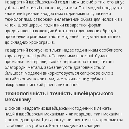
Квадратний швейцарський годинник – це вибір тих, хто цінує
унікальний стиль і прагне виділитися. Такі моделі поєднують
класичний дизайн квадратних годинників із сучасними
технологіями, створюючи елегантний образ для чоловіків і
жінок. Швейцарські годинники квадратної форми
представлені в колекціях багатьох годинникових брендів,
пропонуючи різноманітність моделей – від мінімалістичних
до складних хронографів.
Квадратний корпус не тільки надає годинникам особливого
характеру, але і робить їх зручними в носінні. Сучасні
преміальні матеріали, такі як нержавіюча сталь, титан і
благородні метали, забезпечують довговічність. У
більшості моделей використовується сапфірове скло з
антибліковим покриттям, яке захищає циферблат і
підкреслює високий рівень виконання.
Технологічність і точність швейцарського
механізму
В основі квадратних швейцарських годинників лежать
надійні швейцарські механізми – як кварцові, так і механічні
з автопідзаводом. Це гарантує високу точність хронометра
і стабільність роботи. Багато моделей оснащені