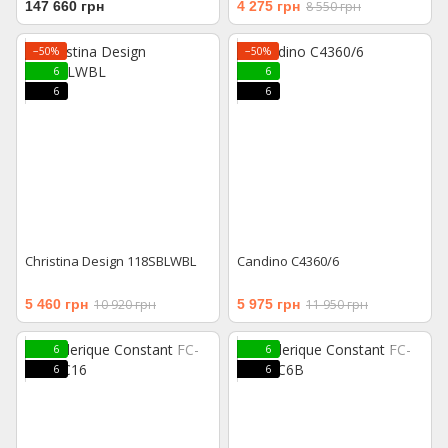
147 660 грн
4 275 грн
8 550 грн
−50%
−50%
6
6
6
6
Christina Design 118SBLWBL
Candino C4360/6
5 460 грн
10 920 грн
5 975 грн
11 950 грн
6
6
6
6