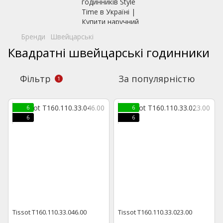
Бренди
Швейцарські
Квадратні швейцарські годинники
Фільтр
За популярністю
1
6
6
6
6
Tissot T160.110.33.046.00
Tissot T160.110.33.023.00