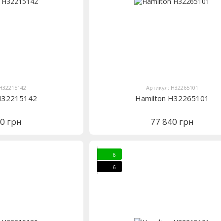
 H32215142
Артикул: H32265101
 H32215142
Hamilton H32265101
20 грн
77 840 грн
6
6