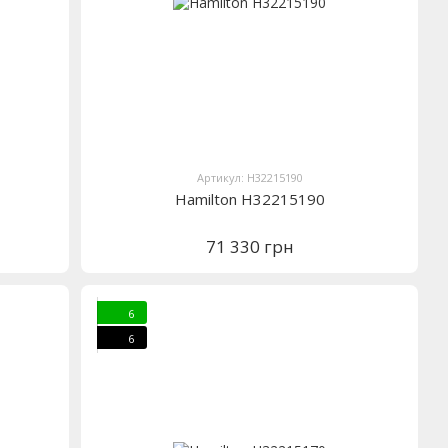
Артикул: H32215190
Hamilton H32215190
71 330 грн
6
6