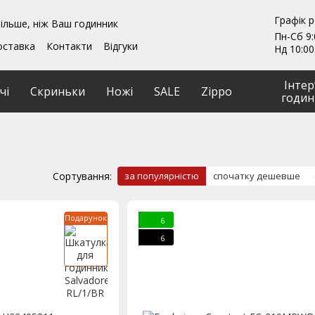
Графік 
ільше, ніж Ваш годинник
Пн-Сб 9:
оставка
Контакти
Відгуки
Нд 10:00
ення
Гарантії
и
Ремонт та обслуговування
Інтер
чі
Скриньки
Ножі
SALE
Zippo
годин
Сортування:
за популярністю
спочатку дешевше
Подарунок
6
6