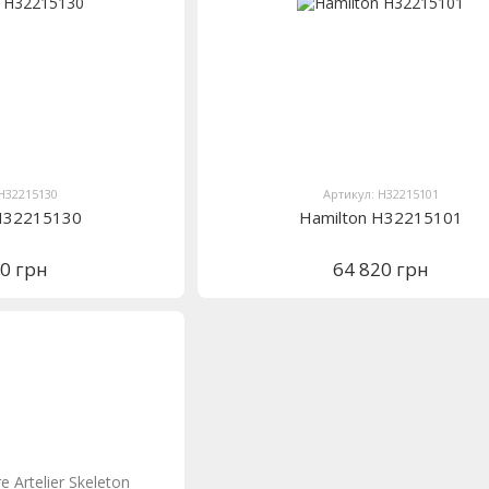
 H32215130
Артикул: H32215101
 H32215130
Hamilton H32215101
20 грн
64 820 грн