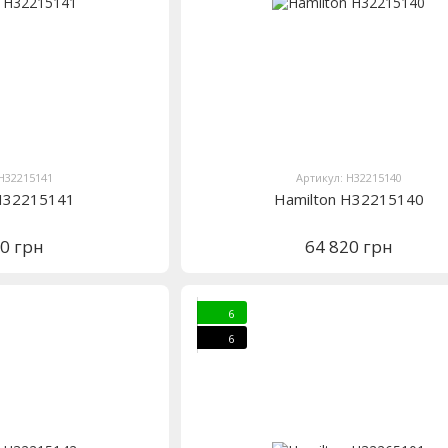
 H32215141
Артикул: H32215140
 H32215141
Hamilton H32215140
20 грн
64 820 грн
6
6