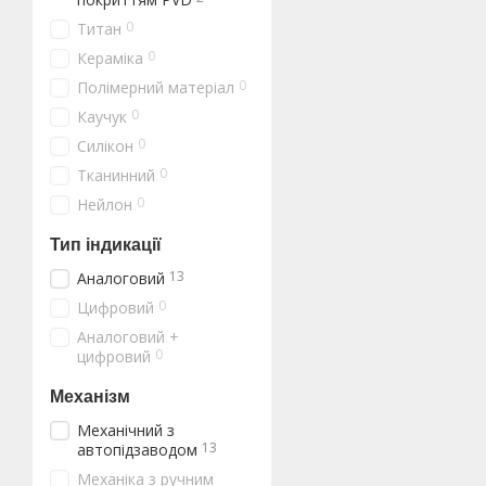
0
Титан
0
Кераміка
0
Полімерний матеріал
0
Каучук
0
Силікон
0
Тканинний
0
Нейлон
Тип індикації
13
Аналоговий
0
Цифровий
Аналоговий +
0
цифровий
Механізм
Механічний з
13
автопідзаводом
Механіка з ручним