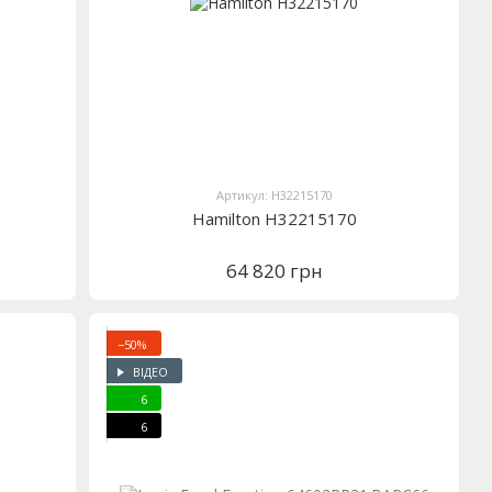
Артикул: H32215170
Hamilton H32215170
64 820 грн
−50%
ВІДЕО
6
6