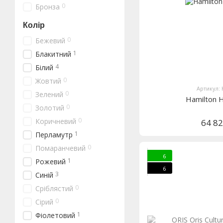
0
Бронза
Колір
0
Бежевий
1
Блакитний
4
Білий
0
Жовтий
Артикул:
0
Зелений
Hamilton
0
Золотий
0
Коричневий
64 8
1
Перламутр
0
Помаранчевий
6
1
Рожевий
6
3
Синій
0
Сріблястий
0
Сірий
1
Фіолетовий