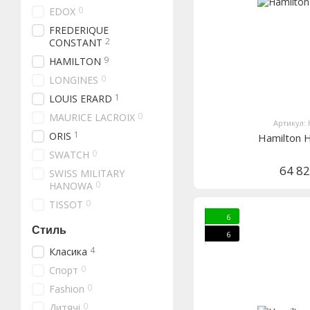
0
EDOX
FREDERIQUE
2
CONSTANT
9
HAMILTON
0
LONGINES
1
LOUIS ERARD
0
MAURICE LACROIX
Артикул:
1
ORIS
Hamilton
0
SWATCH
64 8
SWISS MILITARY
0
HANOWA
0
TISSOT
6
Стиль
6
4
Класика
0
Спорт
0
Fashion
0
Дитячі