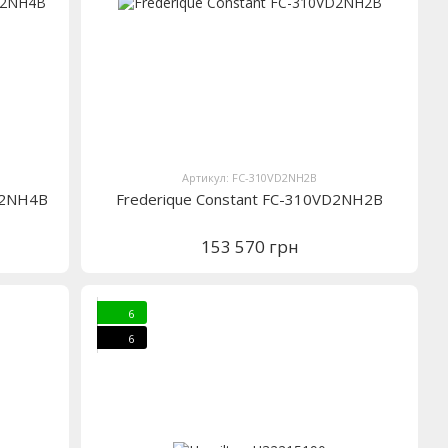
Артикул: FC-310VD2NH2B
D2NH4B
Frederique Constant FC-310VD2NH2B
153 570 грн
6
6