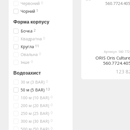
0
Червоний
1
Чорний
Форма корпусу
2
Бочка
0
Квадратна
11
Кругла
Артикул: 560 772
0
Овальна
ORIS Oris Culture
0
Інше
560.7724.40
123 8
Водозахист
0
30 м (3 BAR)
13
50 м (5 BAR)
0
100 м (10 BAR)
0
200 м (20 BAR)
0
250 м (25 BAR)
0
300 м (30 BAR)
0
500 м (50 BAR)