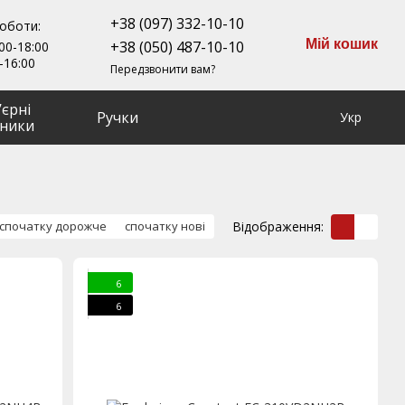
+38 (097) 332-10-10
роботи:
Мій кошик
+38 (050) 487-10-10
00-18:00
-16:00
Передзвонити вам?
ʼєрні
Ручки
Укр
ники
Відображення:
спочатку дорожче
спочатку нові
6
6