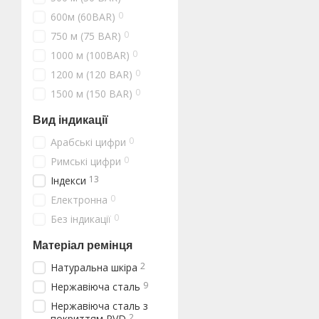
0
600м (60BAR)
0
750 м (75 BAR)
0
1000 м (100BAR)
0
1200 м (120 BAR)
0
1500 м (150 BAR)
Вид індикації
0
Арабські цифри
0
Римські цифри
13
Індекси
0
Електронна
0
Без індикації
Матеріал ремінця
2
Натуральна шкіра
9
Нержавіюча сталь
Нержавіюча сталь з
2
покриттям PVD