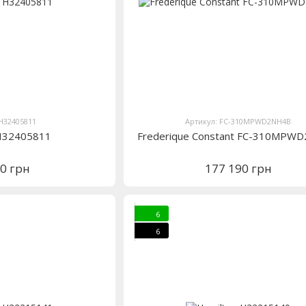
 H32405811
Артикул: FC-310MPWD2NH4B
 H32405811
Frederique Constant FC-310MPW
60 грн
177 190 грн
6
6