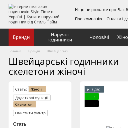
Перейти до основного контенту
Ніщо не розкаже про Вас б
Про компанію
Оплата і д
Блог
Обмін та поверн
Подарункові сертифікат
Наручні
Угода користувача
Бренди
Чоловічі
Жіно
годинники
Головна
Бренди
Швейцарські
Швейцарські годинники
скелетони жіночі
Стать:
Жіночі
ВІДЕО
6
Додаткові функції:
6
Скелетон
Очистити фільтр
Стать