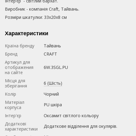
Інтер’єр - світлий бархат.
Виробник - компанія Craft, Тайвань.
Розміри шкатулки: 33х20х8 см
Характеристики
Країна бренду
Тайвань
Бренд
CRAFT
Артикул для
отображения
6W.3SGL.PU
на сайте
Місця для
6 (Шість)
зберігання
Колір
Чорний
Матеріал
PU шкіра
корпуса
Iнтер'єр
Оксамит світлого кольору
Додаткові
Додаткове відділення для окулярів.
характеристики