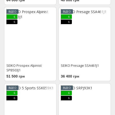
Tokyo 25 Limited Edition
SSC955P1
ВІДЕО
ВІДЕО
6
6
6
6
SEIKO Prospex Alpinist
SEIKO Presage SSA461J1
SPB503J1
51 500 грн
36 400 грн
ВІДЕО
ВІДЕО
6
6
6
6