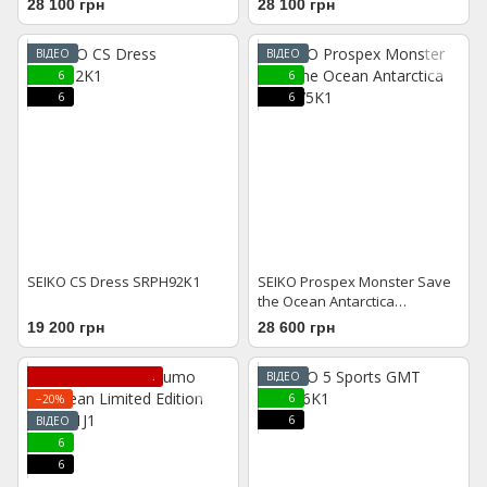
28 100 грн
28 100 грн
ВІДЕО
ВІДЕО
6
6
6
6
SEIKO CS Dress SRPH92K1
SEIKO Prospex Monster Save
the Ocean Antarctica
SRPH75K1
19 200 грн
28 600 грн
ЛІМІТОВАНА МОДЕЛЬ
ВІДЕО
6
−20%
6
ВІДЕО
6
6