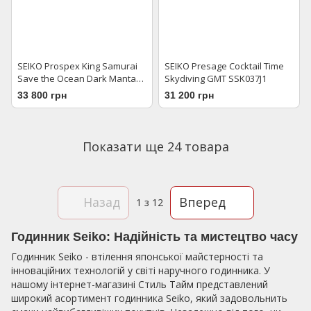
SEIKO Prospex King Samurai
SEIKO Presage Cocktail Time
Save the Ocean Dark Manta
Skydiving GMT SSK037J1
SRPE33K1
33 800 грн
31 200 грн
Показати ще 24 товара
Назад
Вперед
1
з 12
Годинник Seiko: Надійність та мистецтво часу
Годинник Seiko - втілення японської майстерності та
інноваційних технологій у світі наручного годинника. У
нашому інтернет-магазині Стиль Тайм представлений
широкий асортимент годинника Seiko, який задовольнить