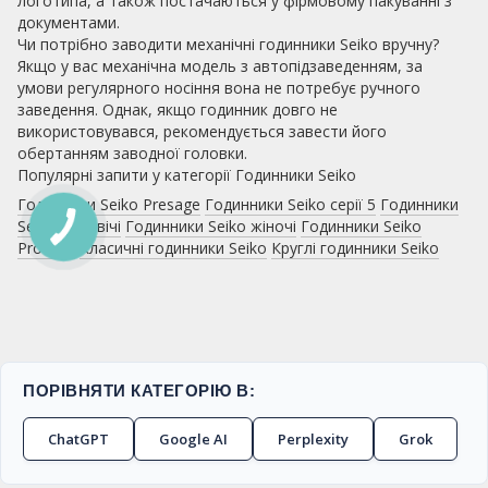
логотипа, а також постачаються у фірмовому пакуванні з
документами.
Чи потрібно заводити механічні годинники Seiko вручну?
Якщо у вас механічна модель з автопідзаведенням, за
умови регулярного носіння вона не потребує ручного
заведення. Однак, якщо годинник довго не
використовувався, рекомендується завести його
обертанням заводної головки.
Популярні запити у категорії Годинники Seiko
Годинники Seiko Presage
Годинники Seiko серії 5
Годинники
Seiko чоловічі
Годинники Seiko жіночі
Годинники Seiko
Prospex
Класичні годинники Seiko
Круглі годинники Seiko
ПОРІВНЯТИ КАТЕГОРІЮ В:
ChatGPT
Google AI
Perplexity
Grok