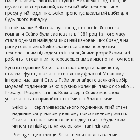
смаки найвибагливіших покупців. Незалежно від того, чи
шукаєте ви спортивний, класичний або технологічно
просунутий годинник, Seiko пропонує ідеальний вибір для
будь-якого випадку.
Історія марки Seiko налічує понад сто років. Японська
компанія Сейко була заснована в 1881 році і з того часу
стала одним із найвідоміших і найшанованіших брендів на
ринку годинників. Seiko славиться своїм передовим
технологічним підходом та інноваційними розробками, які
роблять їх годинник неперевершеним за якістю та точності.
Купити годинник Seiko - означає володіти надійністю,
стилем і функціональністю в одному флаконі. У нашому
інтернет-магазині Стиль Тайм ви знайдете великий вибір
моделей годинників Seiko з різних колекцій, таких як Seiko 5,
Presage, Prospex та інші. Кожна серія Сейко має свою
унікальність та приваблює своїми особливостями:
Seiko 5
— серія універсального годинника, який стане
надійним супутником у вашому повсякденному житті.
Стильні та практичні, вони поєднуються з будь-яким
чином та підійдуть як чоловікам, так і жінкам.
Presage
- це колекція Seiko, в якій представлений