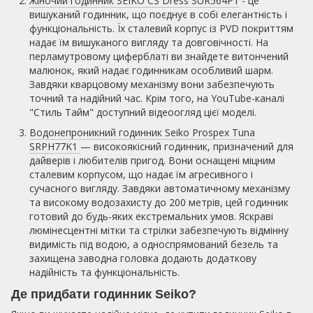
Жіночий годинник SEIKO CS Dress SUR564P1
- це
вишуканий годинник, що поєднує в собі елегантність і
функціональність. Їх сталевий корпус із PVD покриттям
надає їм вишуканого вигляду та довговічності. На
перламутровому циферблаті ви знайдете витончений
малюнок, який надає годинникам особливий шарм.
Завдяки кварцовому механізму вони забезпечують
точний та надійний час. Крім того, на YouTube-каналі
"Стиль Тайм" доступний відеоогляд цієї моделі.
Водонепроникний годинник Seiko Prospex Tuna
SRPH77K1
— високоякісний годинник, призначений для
дайверів і любителів пригод. Вони оснащені міцним
сталевим корпусом, що надає їм агресивного і
сучасного вигляду. Завдяки автоматичному механізму
та високому водозахисту до 200 метрів, цей годинник
готовий до будь-яких екстремальних умов. Яскраві
люмінесцентні мітки та стрілки забезпечують відмінну
видимість під водою, а односпрямований безель та
захищена заводна головка додають додаткову
надійність та функціональність.
Де придбати годинник Seiko?