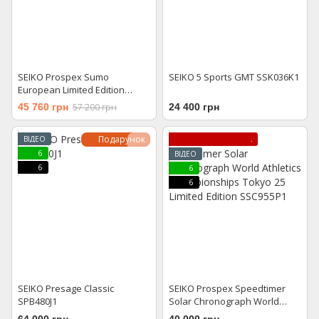
SEIKO Prospex Sumo
SEIKO 5 Sports GMT SSK036K1
European Limited Edition
SPB431J1
45 760 грн
57 200 грн
24 400 грн
Подарунок
ВІДЕО
ЛІМІТОВАНА МОДЕЛЬ
6
ВІДЕО
6
6
6
SEIKO Presage Classic
SEIKO Prospex Speedtimer
SPB480J1
Solar Chronograph World
Athletics Championships
64 000 грн
40 000 грн