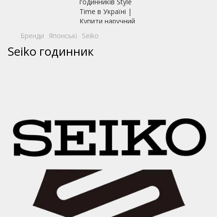
Бренди
Японські
Seiko
Seiko годинник