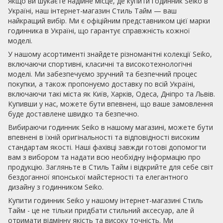
Якщо ви шукаєте надійне місце, де купити годинник Seiko в
Україні, наш інтернет-магазин Стиль Тайм — ваш
найкращий вибір. Ми є офіційним представником цієї марки
годинника в Україні, що гарантує справжність кожної
моделі.
У нашому асортименті знайдете різноманітні колекції Seiko,
включаючи спортивні, класичні та високотехнологічні
моделі. Ми забезпечуємо зручний та безпечний процес
покупки, а також пропонуємо доставку по всій Україні,
включаючи такі міста як Київ, Харків, Одеса, Дніпро та Львів.
Купивши у нас, можете бути впевнені, що ваше замовлення
буде доставлене швидко та безпечно.
Вибираючи годинник Seiko в нашому магазині, можете бути
впевнені в їхній оригінальності та відповідності високим
стандартам якості. Наші фахівці завжди готові допомогти
вам з вибором та надати всю необхідну інформацію про
продукцію. Загляньте в Стиль Тайм і відкрийте для себе світ
бездоганної японської майстерності та елегантного
дизайну з годинником Seiko.
Купити годинник Seiko у нашому інтернет-магазині Стиль
Тайм - це не тільки придбати стильний аксесуар, але й
отримати відмінну якість та високу точність. Ми