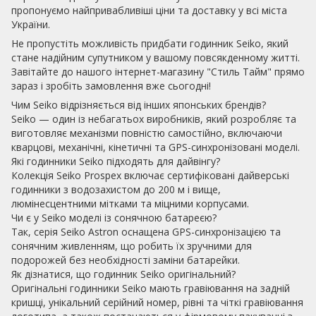
пропонуємо найпривабливіші ціни та доставку у всі міста
України.
Не пропустіть можливість придбати годинник Seiko, який
стане надійним супутником у вашому повсякденному житті.
Завітайте до нашого інтернет-магазину "Стиль Тайм" прямо
зараз і зробіть замовлення вже сьогодні!
Чим Seiko відрізняється від інших японських брендів?
Seiko — один із небагатьох виробників, який розробляє та
виготовляє механізми повністю самостійно, включаючи
кварцові, механічні, кінетичні та GPS-синхронізовані моделі.
Які годинники Seiko підходять для дайвінгу?
Колекція Seiko Prospex включає сертифіковані дайверські
годинники з водозахистом до 200 м і вище,
люмінесцентними мітками та міцними корпусами.
Чи є у Seiko моделі із сонячною батареєю?
Так, серія Seiko Astron оснащена GPS-синхронізацією та
сонячним живленням, що робить їх зручними для
подорожей без необхідності заміни батарейки.
Як дізнатися, що годинник Seiko оригінальний?
Оригінальні годинники Seiko мають гравіювання на задній
кришці, унікальний серійний номер, рівні та чіткі гравіювання