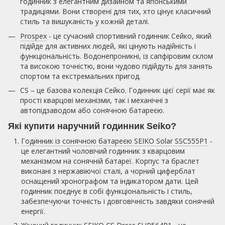
годинник з елегантним дизайном та японськими
традиціями. Вони створені для тих, хто цінує класичний
стиль та вишуканість у кожній деталі.
Prospex
- це сучасний спортивний годинник Сейко, який
підійде для активних людей, які цінують надійність і
функціональність. Водонепроникні, із сапфіровим склом
та високою точністю, вони чудово підійдуть для занять
спортом та екстремальних пригод.
CS – це базова колекція Сейко. Годинник цієї серії має як
прості кварцові механізми, так і механічні з
автопідзаводом або сонячною батареєю.
Які купити наручний годинник Seiko?
Годинник із сонячною батареєю SEIKO Solar SSC555P1
-
це елегантний чоловічий годинник з кварцовим
механізмом на сонячній батареї. Корпус та браслет
виконані з нержавіючої сталі, а чорний циферблат
оснащений хронографом та індикатором дати. Цей
годинник поєднує в собі функціональність і стиль,
забезпечуючи точність і довговічність завдяки сонячній
енергії.