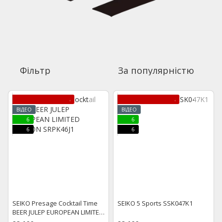
Фільтр
За популярністю
ЛІМІТОВАНА МОДЕЛЬ
ЛІМІТОВАНА МОДЕЛЬ
ВІДЕО
ВІДЕО
6
6
6
6
SEIKO Presage Cocktail Time
SEIKO 5 Sports SSK047K1
BEER JULEP EUROPEAN LIMITED
EDITION SRPK46J1