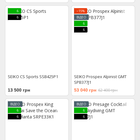
6
−15%
6
ВІДЕО
6
6
SEIKO CS Sports SSB425P1
SEIKO Prospex Alpinist GMT
SPB377J1
13 500 грн
53 040 грн
62 400 грн
ВІДЕО
ВІДЕО
6
6
6
6