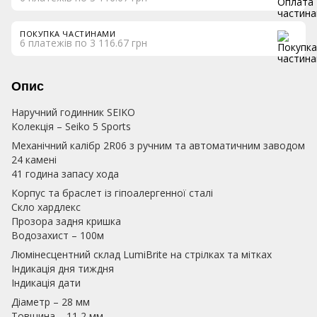
ПОКУПКА ЧАСТИНАМИ
6 платежів по 3 116.67 грн
Опис
Наручний годинник SEIKO
Колекція – Seiko 5 Sports
Механічний калібр 2R06 з ручним та автоматичним заводом
24 камені
41 година запасу хода
Корпус та браслет із гіпоалергенної сталі
Скло хардлекс
Прозора задня кришка
Водозахист – 100м
Люмінесцентний склад LumiBrite на стрілках та мітках
Індикація дня тиждня
Індикація дати
Діаметр – 28 мм
Товщина – 11,2 мм