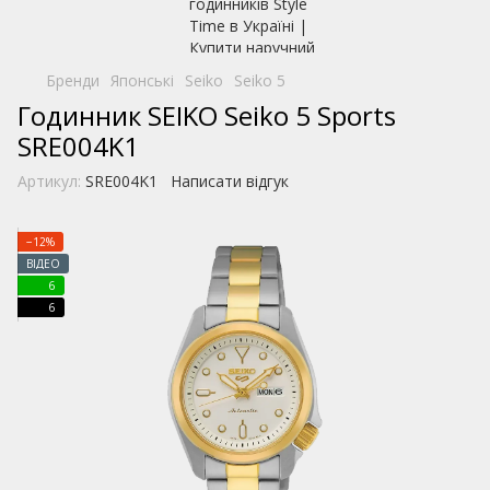
Бренди
Японські
Seiko
Seiko 5
Годинник SEIKO Seiko 5 Sports
SRE004K1
Артикул:
SRE004K1
Написати відгук
−12%
ВІДЕО
6
6