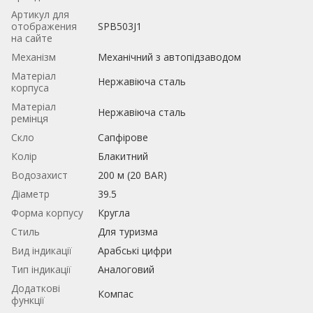
Артикул для
отображения
SPB503J1
на сайте
Механізм
Механічний з автопідзаводом
Матеріал
Нержавіюча сталь
корпуса
Матеріал
Нержавіюча сталь
ремінця
Скло
Сапфірове
Колір
Блакитний
Водозахист
200 м (20 BAR)
Діаметр
39.5
Форма корпусу
Кругла
Стиль
Для туризма
Вид індикації
Арабські цифри
Тип індикації
Аналоговий
Додаткові
Компас
функції