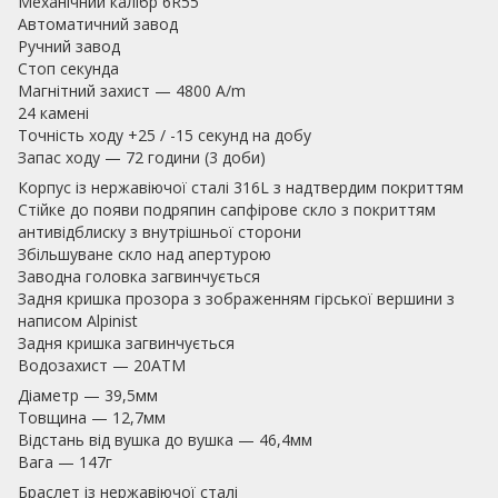
Механічний калібр 6R55
Автоматичний завод
Ручний завод
Стоп секунда
Магнітний захист — 4800 A/m
24 камені
Точність ходу +25 / -15 секунд на добу
Запас ходу — 72 години (3 доби)
Корпус із нержавіючої сталі 316L з надтвердим покриттям
Стійке до появи подряпин сапфірове скло з покриттям
антивідблиску з внутрішньої сторони
Збільшуване скло над апертурою
Заводна головка загвинчується
Задня кришка прозора з зображенням гірської вершини з
написом Alpinist
Задня кришка загвинчується
Водозахист — 20АТМ
Діаметр — 39,5мм
Товщина — 12,7мм
Відстань від вушка до вушка — 46,4мм
Вага — 147г
Браслет із нержавіючої сталі