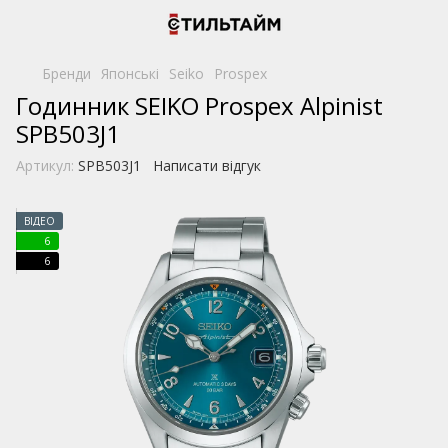
Бренди
Японські
Seiko
Prospex
Годинник SEIKO Prospex Alpinist
SPB503J1
Артикул:
SPB503J1
Написати відгук
ВІДЕО
6
6