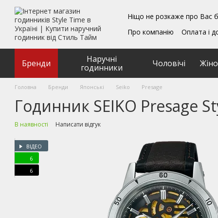
Перейти до основного контенту
Ніщо не розкаже про Вас б
Про компанію
Оплата і д
Блог
Обмін та поверн
Подарункові сертифікат
Наручні
Угода користувача
Бренди
Чоловічі
Жіно
годинники
Головна
Бренди
Японські
Seiko
Presage
Годинник SEIKO Presage St
В наявності
Написати відгук
ВІДЕО
6
6