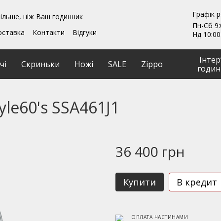
Графік 
ільше, ніж Ваш годинник
Пн-Сб 9:
оставка
Контакти
Відгуки
Нд 10:00
ення
Гарантії
и
Ремонт та обслуговування
Інтер
чі
Скриньки
Ножі
SALE
Zippo
годин
yle60's SSA461J1
36 400 грн
Купити
В кредит
ОПЛАТА ЧАСТИНАМИ