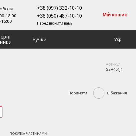
+38 (097) 332-10-10
роботи:
Мій кошик
+38 (050) 487-10-10
00-18:00
-16:00
Передзвонити вам?
ʼєрні
Ручки
Укр
ники
Артикул
SSA461J1
Порівняти
В бажання
ПОКУПКА ЧАСТИНАМИ