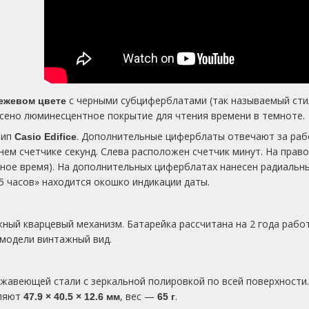
с черными субциферблатами (так называемый стил
ежевом цвете
есено люминесцентное покрытие для чтения времени в темноте.
тип
. Дополнительные циферблаты отвечают за рабо
Casio Edifice
нем счетчике секунд. Слева расположен счетчик минут. На пра
вное время). На дополнительных циферблатах нанесен радиальн
5 часов» находится окошко индикации даты.
жный кварцевый механизм. Батарейка рассчитана на 2 года ра
 модели винтажный вид.
ржавеющей стали с зеркальной полировкой по всей поверхности.
вляют
, вес —
.
47.9 × 40.5 × 12.6 мм
65 г