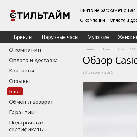
Перейти к основному контенту
Ничто не расскажет о Вас
О компании
Оплата и до
Блог
Обмен и возврат
Подарочные сертифика
Бренды
Наручные часы
Мужские
Женски
Пользовательское согл
О компании
Главная
Блог
Обзор CASIO
Обзор Casio
Оплата и доставка
Контакты
23 февраля 2026
Отзывы
Блог
Обмен и возврат
Гарантии
Подарочные
сертификаты