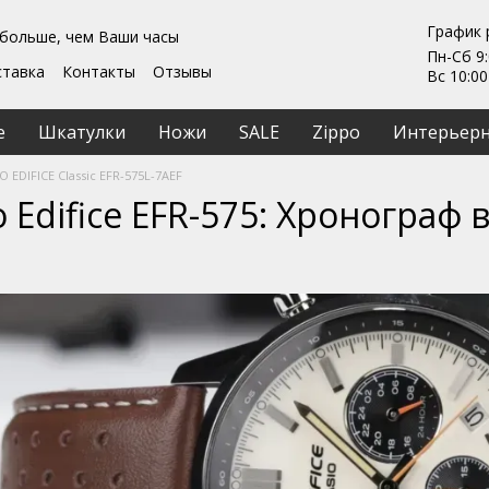
График 
 больше, чем Ваши часы
Пн-Сб 9:
ставка
Контакты
Отзывы
Вс 10:00
Гарантии
ты
Ремонт та обслуживание
е
Шкатулки
Ножи
SALE
Zippo
Интерьерн
ашение
 EDIFICE Classic EFR-575L-7AEF
 Edifice EFR-575: Хронограф