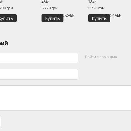
EF
2AEF
1AEF
 230 грн
8 720 грн
8 720 грн
Купить
Купить
Купить
рий
Войти с помощью