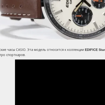
кие часы CASIO. Эта модель относится к коллекции
EDIFICE Sta
тро спорткаров.