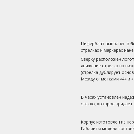
Циферблат выполнен в
б
стрелках и маркерах нан
Сверху расположен лого
движение стрелка на ниж
(стрелка дублирует осно
Между отметками «4» и «
В часах установлен наде
стекло, которое придает
Корпус изготовлен из не
Габариты модели соста