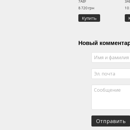
7AEF
3A
8 720 грн
10
Купить
Новый коммента
Отправить