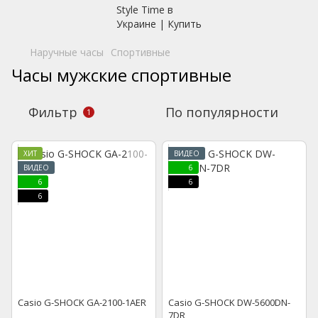
Наручные часы
Спортивные
Часы мужские спортивные
Фильтр
По популярности
1
ХИТ
ВИДЕО
ВИДЕО
6
6
6
6
Casio G-SHOCK GA-2100-1AER
Casio G-SHOCK DW-5600DN-
7DR