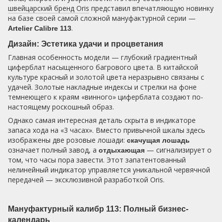
швейцарский бренд Oris
представил впечатляющую новинку
на базе своей самой сложной мануфактурной серии —
.
Artelier Calibre 113
Дизайн: Эстетика удачи и процветания
Главная особенность модели — глубокий градиентный
циферблат насыщенного багрового цвета. В китайской
культуре красный и золотой цвета неразрывно связаны с
удачей. Золотые накладные индексы и стрелки на фоне
темнеющего к краям «винного» циферблата создают по-
настоящему роскошный образ.
Однако самая интересная деталь скрыта в индикаторе
запаса хода на «3 часах». Вместо привычной шкалы здесь
изображены две розовые лошади:
скачущая лошадь
означает полный завод, а
— сигнализирует о
отдыхающая
том, что часы пора завести. Этот запатентованный
нелинейный индикатор управляется уникальной червячной
передачей — эксклюзивной разработкой Oris.
Мануфактурный калибр 113: Полный бизнес-
календарь