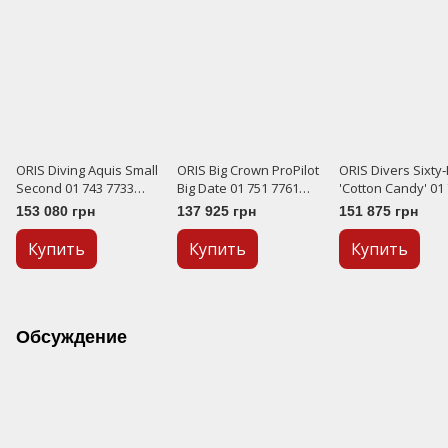
ORIS Diving Aquis Small
ORIS Big Crown ProPilot
ORIS Divers Sixty‑
Second 01 743 7733
Big Date 01 751 7761
'Cotton Candy' 01
4155-07 8 24 05PEB
4065-07 8 20 08P
7771 4058-07 8 19 
153 080 грн
137 925 грн
151 875 грн
Купить
Купить
Купить
Обсуждение