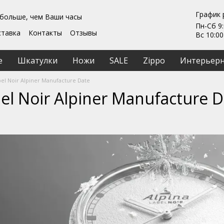
График 
 больше, чем Ваши часы
Пн-Сб 9:
ставка
Контакты
Отзывы
Вс 10:00
Гарантии
ты
Ремонт та обслуживание
е
Шкатулки
Ножи
SALE
Zippo
Интерьерн
ашение
bel Noir Alpiner Manufacture Date
bel Noir Alpiner Manufacture