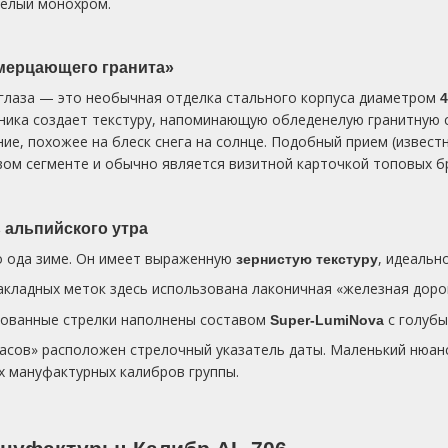
елый монохром.
мерцающего гранита»
 глаза — это необычная отделка стального корпуса диаметром
4
хника создает текстуру, напоминающую обледенелую гранитную 
ие, похожее на блеск снега на солнце. Подобный прием (извест
вом сегменте и обычно является визитной карточкой топовых бр
 альпийского утра
 ода зиме. Он имеет выраженную
, идеальн
зернистую текстуру
кладных меток здесь использована лаконичная «железная доро
ованные стрелки наполнены составом
с голубы
Super-LumiNova
асов» расположен стрелочный указатель даты. Маленький нюанс
х мануфактурных калибров группы.