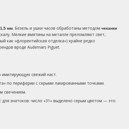
. Безель и ушки часов обработаны методом
1,5 мм
чеканки
скалу. Мелкие вмятины на металле преломляют свет,
ный как «флорентийская отделка») крайне редко
ендов вроде Audemars Piguet.
о имитирующую свежий наст.
га» по периферии с серыми лакированными точками.
м свечением.
 для знатоков: число «31» выделено серым цветом — это