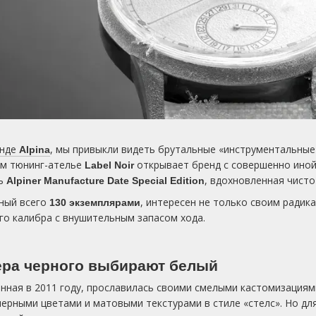
енде
, мы привыкли видеть брутальные «инструментальные
Alpina
им тюнинг-ателье
открывает бренд с совершенно иной
Label Noir
ль
, вдохновленная чист
Alpiner Manufacture Date Special Edition
нный всего
, интересен не только своим ради
130 экземплярами
о калибра с внушительным запасом хода.
тера черного выбирают белый
анная в 2011 году, прославилась своими смелыми кастомизациями
ерными цветами и матовыми текстурами в стиле «стелс». Но для