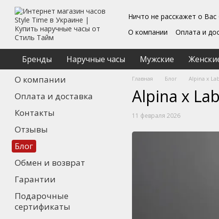
Перейти к основному контенту
Ничто не расскажет о Вас
О компании
Оплата и до
Блог
Обмен и возврат
Подарочные сертифика
Бренды
Наручные часы
Мужские
Женски
Пользовательское согл
О компании
Главная
Блог
Alpina x La
Alpina x La
Оплата и доставка
Контакты
11 февраля 2026
Отзывы
Блог
Обмен и возврат
Гарантии
Подарочные
сертификаты