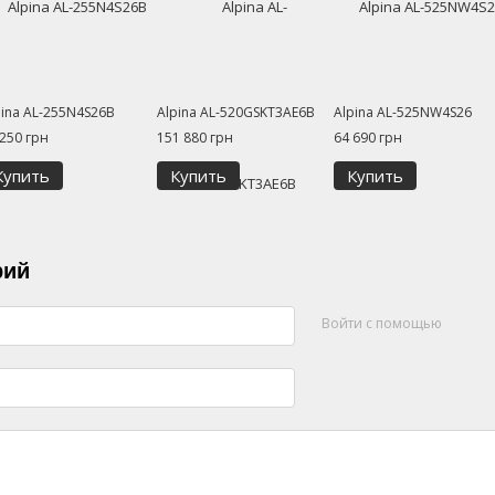
pina AL-255N4S26B
Alpina AL-520GSKT3AE6B
Alpina AL-525NW4S26
 250 грн
151 880 грн
64 690 грн
Купить
Купить
Купить
рий
Войти с помощью