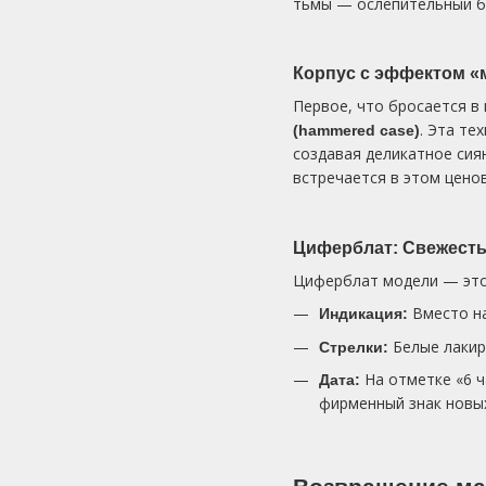
тьмы — ослепительный б
Корпус с эффектом «
Первое, что бросается в
. Эта те
(hammered case)
создавая деликатное сиян
встречается в этом цено
Циферблат: Свежесть
Циферблат модели — это
Вместо на
Индикация:
Белые лакир
Стрелки:
На отметке «6 ч
Дата:
фирменный знак новы