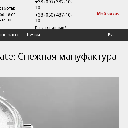
+38 (097) 332-10-
10
работы:
Мой заказ
+38 (050) 487-10-
00-18:00
-16:00
10
Перезвонить вам?
ые часы
Ручки
Рус
 Date: Снежная мануфактура