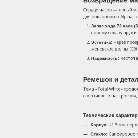
Возвращение ма
Сердце часов — новый м
для поклонников Alpina, 
Запас хода 72 часа (3
новому сплаву пружи
Через проз
Эстетика:
женевские волны (Côt
Частота 
Надежность:
Ремешок и дета
Тема «Total White» прод
спортивного настроения,
Технические характер
41.5 мм, нерж
Корпус:
Сапфировое «g
Стекло: