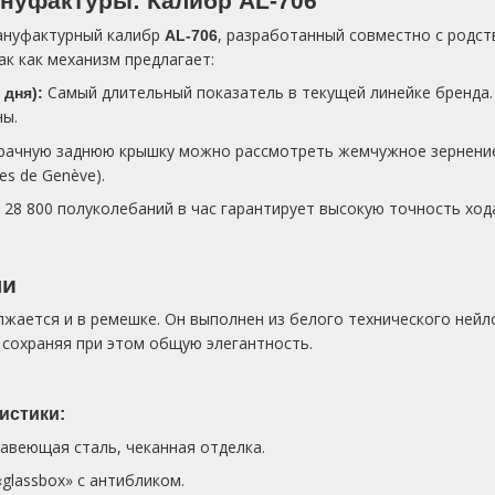
нуфактуры: Калибр AL-706
ануфактурный калибр
, разработанный совместно с родс
AL-706
так как механизм предлагает:
Самый длительный показатель в текущей линейке бренда.
 дня):
ны.
рачную заднюю крышку можно рассмотреть жемчужное зернение (p
es de Genève).
28 800 полуколебаний в час гарантирует высокую точность ход
ли
олжается и в ремешке. Он выполнен из белого технического ней
 сохраняя при этом общую элегантность.
истики:
авеющая сталь, чеканная отделка.
lassbox» с антибликом.