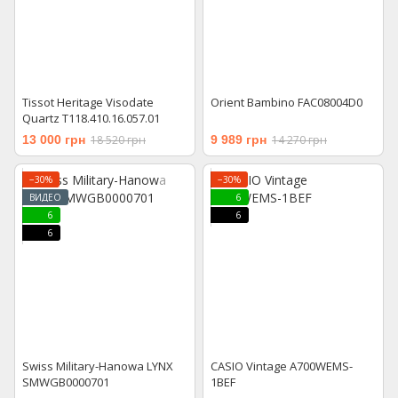
Tissot Heritage Visodate
Orient Bambino FAC08004D0
Quartz T118.410.16.057.01
13 000 грн
18 520 грн
9 989 грн
14 270 грн
−30%
−30%
ВИДЕО
6
6
6
6
Swiss Military-Hanowa LYNX
CASIO Vintage A700WEMS-
SMWGB0000701
1BEF