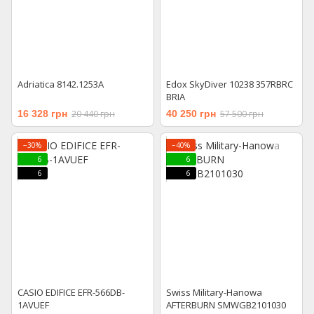
Adriatica 8142.1253A
Edox SkyDiver 10238 357RBRC
BRIA
16 328 грн
20 440 грн
40 250 грн
57 500 грн
−30%
−40%
6
6
6
6
CASIO EDIFICE EFR-566DB-
Swiss Military-Hanowa
1AVUEF
AFTERBURN SMWGB2101030