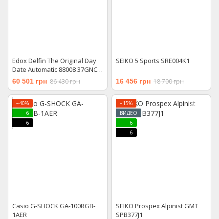
Edox Delfin The Original Day
SEIKO 5 Sports SRE004K1
Date Automatic 88008 37GNCA
GBEI
60 501 грн
86 430 грн
16 456 грн
18 700 грн
−40%
−15%
6
ВИДЕО
6
6
6
Casio G-SHOCK GA-100RGB-
SEIKO Prospex Alpinist GMT
1AER
SPB377J1