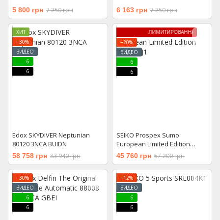
5 800 грн
7 250 грн
6 163 грн
7 250 грн
ХИТ
ЛИМИТИРОВАННАЯ МОДЕЛЬ
−30%
−20%
ВИДЕО
ВИДЕО
6
6
6
6
Edox SKYDIVER Neptunian
SEIKO Prospex Sumo
80120 3NCA BUIDN
European Limited Edition
SPB431J1
58 758 грн
83 940 грн
45 760 грн
57 200 грн
−30%
−12%
ВИДЕО
ВИДЕО
6
6
6
6