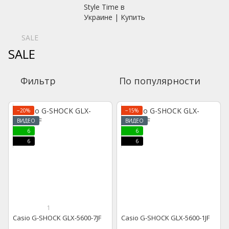
SALE
SALE
Фильтр
По популярности
−20%
−15%
ВИДЕО
ВИДЕО
6
6
6
6
1
Casio G-SHOCK GLX-5600-7JF
Casio G-SHOCK GLX-5600-1JF