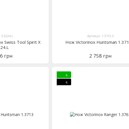
 3.0224.L
Артикул: 1.3713.3
x Swiss Tool Spirit X
Нож Victorinox Huntsman 1.371
224.L
26 грн
2 758 грн
6
6