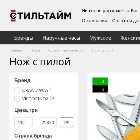
Перейти к основному контенту
Ничто не расскажет о Вас
О компании
Оплата и до
Блог
Обмен и возврат
Подарочные сертифика
Бренды
Наручные часы
Мужские
Женски
Пользовательское согл
Главная
Ножи
Туристические ножи
Нож с пилой
Нож с пилой
Бренд
6
6
1
GRAND WAY
74
VICTORINOX
Цена, грн
От Цена, грн
До Цена, грн
OK
Страна бренда