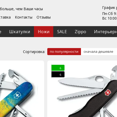
График 
 больше, чем Ваши часы
Пн-Сб 9:
ставка
Контакты
Отзывы
Вс 10:00
Гарантии
ты
Ремонт та обслуживание
е
Шкатулки
Ножи
SALE
Zippo
Интерьерн
ашение
Сортировка:
по популярности
сначала дешевле
6
6