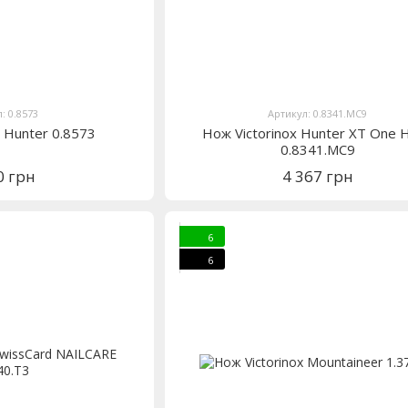
: 0.8573
Артикул: 0.8341.MC9
x Hunter 0.8573
Нож Victorinox Hunter XT One 
0.8341.MC9
0 грн
4 367 грн
6
6