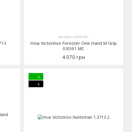
Артикул: 0.8361.MC
713
Нож Victorinox Forester One Hand M Grip
0.8361.MC
4 070 грн
6
6