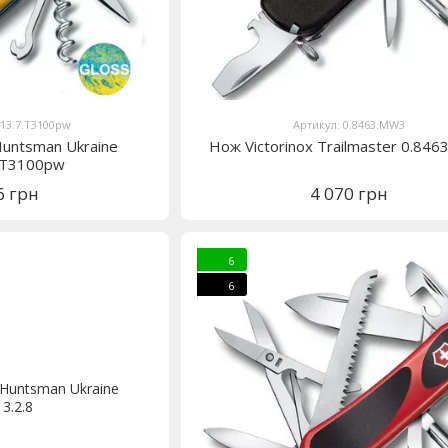
713.7.T3100pw
Артикул: 0.8463.MW3
Huntsman Ukraine
Нож Victorinox Trailmaster 0.84
7.T3100pw
6 грн
4 070 грн
6
6