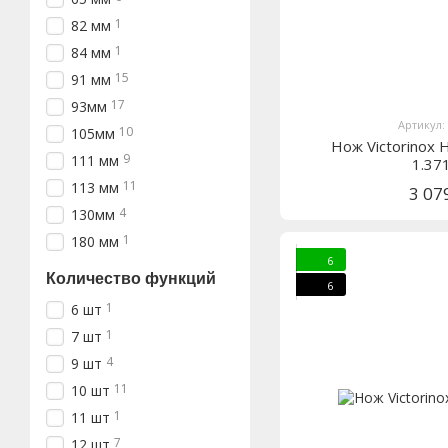
1
82 мм
1
84 мм
15
91 мм
17
93мм
Артикул: 
10
105мм
Нож Victorinox 
9
111 мм
1.37
11
113 мм
3 07
4
130мм
1
180 мм
6
Количество функций
6
1
6 шт
1
7 шт
4
9 шт
11
10 шт
1
11 шт
7
12 шт