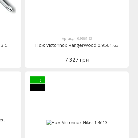
Артикул: 0.9561.63
13.C
Нож Victorinox RangerWood 0.9561.63
7 327 грн
6
6