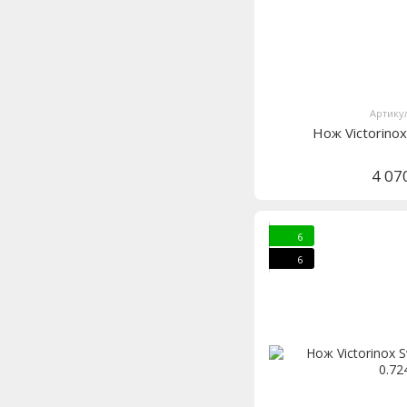
Артикул
Нож Victorino
4 07
6
6