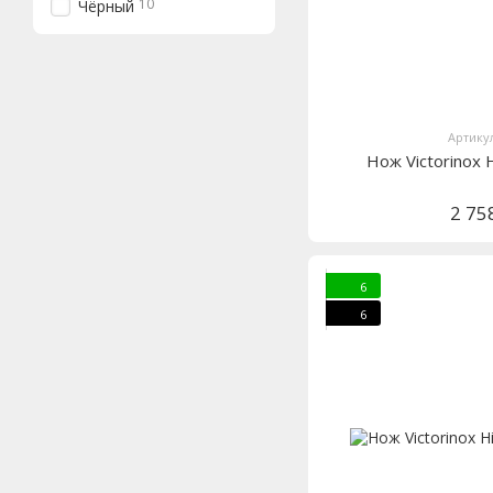
10
Чёрный
Артикул
Нож Victorinox
2 75
6
6