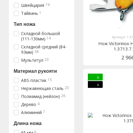
74
Швейцария
1
Тайвань
Тип ножа
Складной большой
Артикул: 1.3
14
(111-130мм)
Нож Victorinox 
Складной средний (84-
1.3713.
38
93мм)
2 96
23
Мультитул
Материал рукояти
6
15
ABS-пластик
6
23
Нержавеющая сталь
26
Полиамид (нейлон)
4
Дерево
7
Алюминий
Длина ножа
6
65 мм