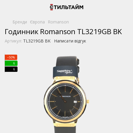
Бренди
Європа
Romanson
Годинник Romanson TL3219GB BK
Артикул:
TL3219GB BK
Написати відгук
−50%
6
6