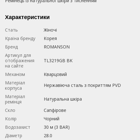
Ремінець із натуральної шкіри з тисненням
Характеристики
Стать
Жіночі
Країна бренду
Корея
Бренд
ROMANSON
Артикул для
отображения
TL3219GB BK
на сайте
Механізм
Кварцовий
Матеріал
Нержавіюча сталь з покриттям PVD
корпуса
Матеріал
Натуральна шкіра
ремінця
Скло
Сапфірове
Колір
Чорний
Водозахист
30 м (3 BAR)
Діаметр
28.0